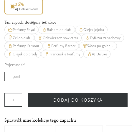
26%
AJ Deluxe Wood
Ten zapach dostępny też jako:
Perfumy Royal
Balsam do ciała
Olejek jojoba
Żel do ciała
Odświeżacz powietrza
Dyfuzor zapachowy
Perfumy L'amour
Perfumy Barber
Woda po goleniu
Olejek do brody
Francuskie Perfumy
AJ Deluxe
Pojemność
50ml
DODAJ DO KOSZYKA
Sprawdź inne kolekcje tego zapachu