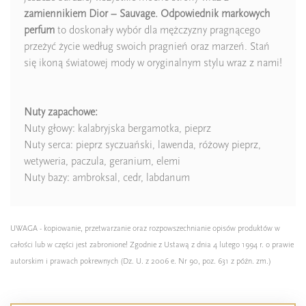
zamiennikiem Dior – Sauvage. Odpowiednik
markowych
perfum
to doskonały wybór dla mężczyzny pragnącego
przeżyć życie według swoich pragnień oraz marzeń. Stań
się ikoną światowej mody w oryginalnym stylu wraz z nami!
Nuty zapachowe:
Nuty głowy: kalabryjska bergamotka, pieprz
Nuty serca: pieprz syczuański, lawenda, różowy pieprz,
wetyweria, paczula, geranium, elemi
Nuty bazy: ambroksal, cedr, labdanum
UWAGA - kopiowanie, przetwarzanie oraz rozpowszechnianie opisów produktów w
całości lub w części jest zabronione! Zgodnie z Ustawą z dnia 4 lutego 1994 r. o prawie
autorskim i prawach pokrewnych (Dz. U. z 2006 e. Nr 90, poz. 631 z późn. zm.)