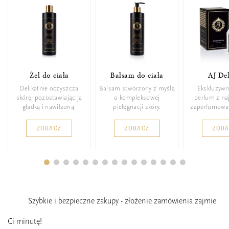
Żel do ciała
Balsam do ciała
AJ De
Delikatnie oczyszcza
Balsam stworzony z myślą
Ekskluzywn
skórę, pozostawiając ją
o kompleksowej
perfum z n
gładką i nawilżoną.
pielęgnacji skóry.
zaperfumowa
ZOBACZ
ZOBACZ
ZOB
Szybkie i bezpieczne zakupy - złożenie zamówienia zajmie
Ci minutę!