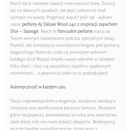
Niech życie nabierze nowych intensywnych barw. Zacznij
żyć na własnych zasadach, tak abyś codziennie miał
Ean13
5906826238724
uśmiech na twarzy. Pragniesz więcej? Jeśli tak - wybierz
nasze
perfumy AJ Deluxe Wood 240 z inspiracji
zapachem
Dior – Sauvage
. Niech te
francuskie perfumy
staną się
Twoim wiernym towarzyszem podczas specjalnych okazji.
Pozwól, aby kompozycja aromatyczno-fougere pod postacią
eleganckiego flakoniku stała się pierwszym wyborem
każdego dnia! Rozpal zmysły swojej wybranki w zaledwie
kilka chwil i ciesz się wszystkimi wspólnie spędzonymi
momentami… z pewnością sobie za to podziękujesz!
Autentyczność w każdym calu
Twoja nieprawdopodobna elegancja, wrodzona uwodząca
charyzma oraz wyrafinowane poczucie humoru. Wszędzie
gdzie się pojawisz, pozostawiasz za sobą aurę zwycięstwa,
obok której nikt nie może przejść obojętnie. Wyeksponuj
jeszcze bardziej wszystkie mocne strony wraz z