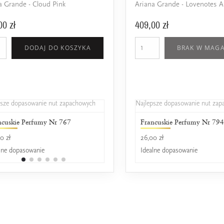
a Grande - Cloud Pink
Ariana Grande - Lovenotes A
00 zł
409,00 zł
DODAJ DO KOSZYKA
BRAK W MAGA
psze dopasowanie nut zapachowych
Najlepsze dopasowanie nut za
ncuskie Perfumy Nr 767
Francuskie Perfumy Royal 767
Francuskie Perfumy Nr 79
0 zł
29,00 zł
26,00 zł
lne dopasowanie
Idealne dopasowanie
Idealne dopasowanie