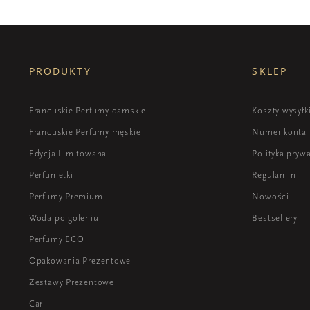
PRODUKTY
SKLEP
Francuskie Perfumy damskie
Koszty wysyłk
Francuskie Perfumy męskie
Numer konta
Edycja Limitowana
Polityka pryw
Perfumetki
Regulamin
Perfumy Premium
Nowości
Woda po goleniu
Bestsellery
Perfumy ECO
Opakowania Prezentowe
Zestawy Prezentowe
Car