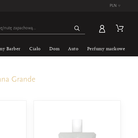
PLN
▿
lny Barber
Ciało
Dom
Auto
Perfumy markowe
ana Grande