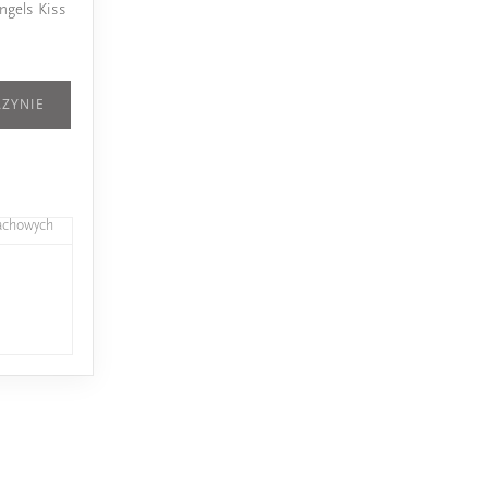
ngels Kiss
ZYNIE
pachowych
4
L'amour Premium 767
L'amour Classic 767
25,00 zł
17,00 zł
Idealne dopasowanie
Idealne dopasowanie