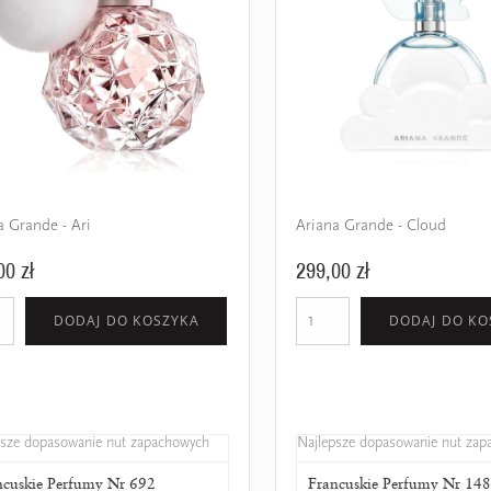
a Grande - Ari
Ariana Grande - Cloud
00 zł
299,00 zł
DODAJ DO KOSZYKA
DODAJ DO KO
psze dopasowanie nut zapachowych
Najlepsze dopasowanie nut za
ncuskie Perfumy Nr 692
L'amour Premium 692
Francuskie Perfumy Nr 14