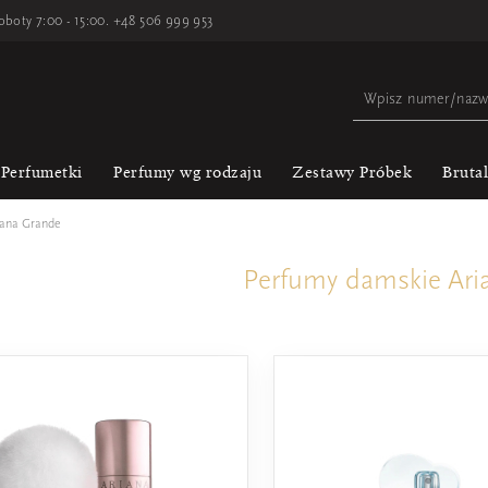
oboty 7:00 - 15:00.
+48 506 999 953
Perfumetki
Perfumy wg rodzaju
Zestawy Próbek
Bruta
iana Grande
Perfumy damskie Ari