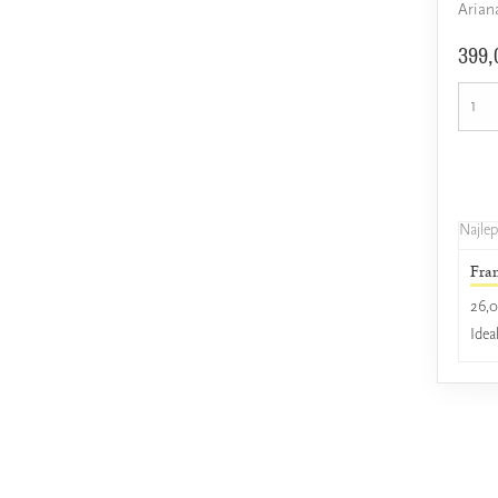
Arian
399,
Najle
Fra
26,0
Idea