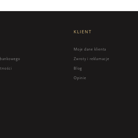
KLIENT
i
Moje dane klienta
 bankowego
Zwroty i reklamacje
atności
Blog
Opinie