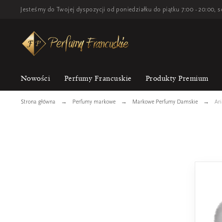
Jesteśmy do Twojej dyspozycji od poniedziałku do piątku 7:00 - 20:00, s
Nowości
Perfumy Francuskie
Produkty Premium
Strona główna
Perfumy markowe
Markowe Perfumy Damskie
Ar