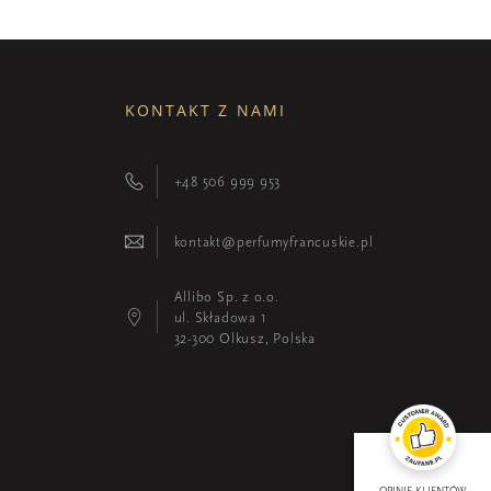
KONTAKT Z NAMI
+48 506 999 953
kontakt@perfumyfrancuskie.pl
Allibo Sp. z o.o.
ul. Składowa 1
32-300 Olkusz, Polska