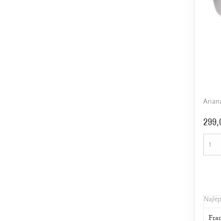
Arian
299,
Najle
Fra