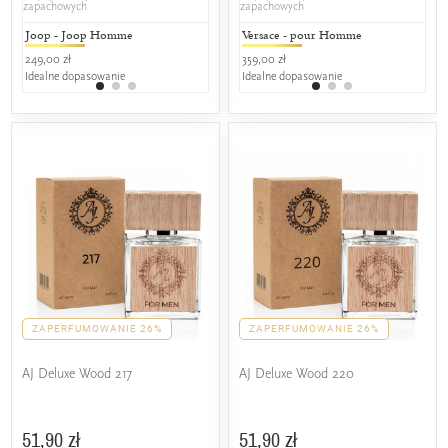
zapachowych
zapachowych
Joop - Joop Homme
Jean Paul Gaultier - Classique
Versace - pour Homme
Versace - 
Car
249,00 zł
349,00 zł
359,00 zł
409,00 zł
479,
Idealne dopasowanie
25% wspólnych nut zapachowych
Idealne dopasowanie
25% wspól
25%
ZAPERFUMOWANIE 26%
ZAPERFUMOWANIE 26%
AJ Deluxe Wood 217
AJ Deluxe Wood 220
51,90 zł
51,90 zł