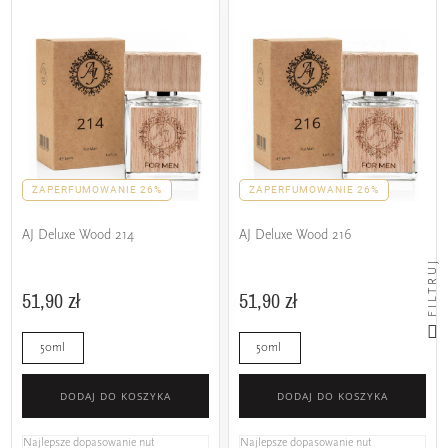
ZAPERFUMOWANIE 26%
ZAPERFUMOWANIE 26%
AJ Deluxe Wood 214
AJ Deluxe Wood 216
FILTRUJ
51,90 zł
51,90 zł
50ml
50ml
DODAJ DO KOSZYKA
DODAJ DO KOSZYKA
Najlepsze dopasowanie nut
Najlepsze dopasowanie nut