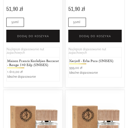
51,90 zł
51,90 zł
50ml
50ml
DODAJ DO KOSZYKA
DODAJ DO KOSZYKA
Najlepsze dopasowanie nut
Najlepsze dopasowanie nut
zapachowych
zapachowych
Maison Francis Kurkdjian Baccarat
Xerjoff - Erba Pura (UNISEX)
- Rouge 540 Edp (UNISEX)
999,00 zł
1.610,00 zł
Idealne dopasowanie
Idealne dopasowanie