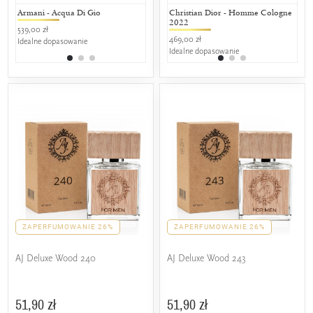
Armani - Acqua Di Gio
Gabriela Sabatini - Gabriela
Christian Dior - Homme Cologne
Yves Saint
Guc
Sabatini
2022
539,00 zł
799,00 zł
259,
179,00 zł
469,00 zł
Idealne dopasowanie
25% wspól
25%
25% wspólnych nut zapachowych
Idealne dopasowanie
ZAPERFUMOWANIE 26%
ZAPERFUMOWANIE 26%
AJ Deluxe Wood 240
AJ Deluxe Wood 243
51,90 zł
51,90 zł