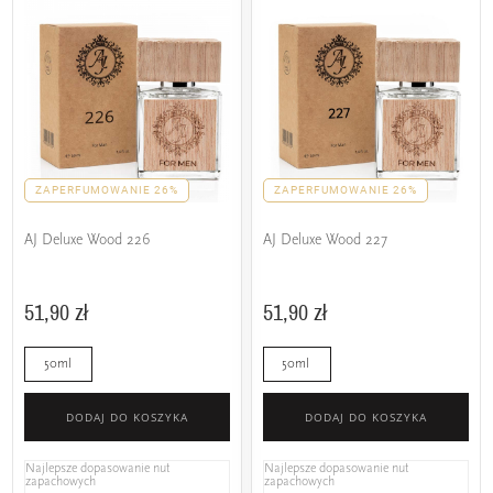
ZAPERFUMOWANIE 26%
ZAPERFUMOWANIE 26%
AJ Deluxe Wood 226
AJ Deluxe Wood 227
51,90 zł
51,90 zł
50ml
50ml
DODAJ DO KOSZYKA
DODAJ DO KOSZYKA
Najlepsze dopasowanie nut
Najlepsze dopasowanie nut
zapachowych
zapachowych