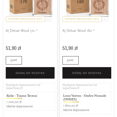
ZAPERFUMOWANIE 30%
ZAPERFUMOWANIE 26%
AJ Deluxe Wood 170 *
AJ Deluxe Wood 180 *
51,90 zł
51,90 zł
50ml
50ml
DODAJ DO KOSZYKA
DODAJ DO KOSZYKA
Najlepsze dopasowanie nut
Najlepsze dopasowanie nut
zapachowych
zapachowych
Kirke - Tiziana Terenzi
Louis Vuitton - Ombre Nomade
(UNISEX)
1.000,00 zł
1.800,00 zł
Idealne dopasowanie
Idealne dopasowanie