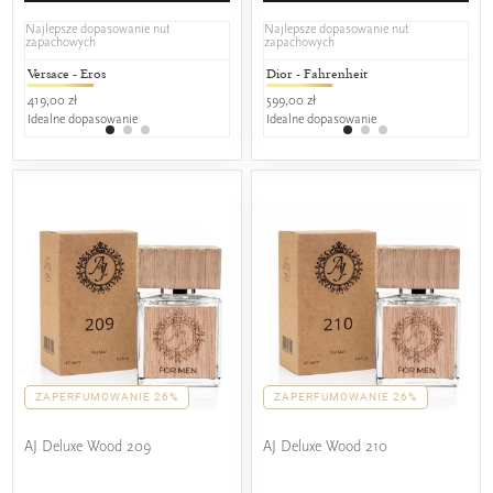
Najlepsze dopasowanie nut
Najlepsze dopasowanie nut
zapachowych
zapachowych
Versace - Eros
Davidoff - Cool Water Edt
Dior - Fahrenheit
Kenzo -
Cal
419,00 zł
235,00 zł
599,00 zł
519,00 zł
299,
Idealne dopasowanie
25% wspólnych nut zapachowych
Idealne dopasowanie
25% wspól
25%
ZAPERFUMOWANIE 26%
ZAPERFUMOWANIE 26%
AJ Deluxe Wood 209
AJ Deluxe Wood 210