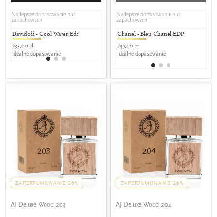
Najlepsze dopasowanie nut
Najlepsze dopasowanie nut
zapachowych
zapachowych
Davidoff - Cool Water Edt
Mexx - Man
Chanel - Bleu Chanel EDP
Lancôme 
Gabr
Saba
235,00 zł
249,00 zł
749,00 zł
519,00 zł
179,
Idealne dopasowanie
25% wspólnych nut zapachowych
Idealne dopasowanie
25% wspól
25%
ZAPERFUMOWANIE 26%
ZAPERFUMOWANIE 26%
AJ Deluxe Wood 203
AJ Deluxe Wood 204