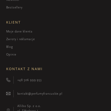
Bestsellery
KLIENT
Moje dane klienta
Zwroty i reklamacje
Blog
Opinie
KONTAKT Z NAMI
+48 506 999 953
kontakt@perfumyfrancuskie.pl
Allibo Sp. z o.o.
ul. Składowa 1