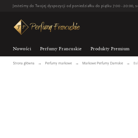
Jesteśmy do Twojej dyspozycji od poniedziałku do piątku 7:00 - 20:00, s
Nowości
Perfumy Francuskie
Produkty Premium
Strona główna
Perfumy markowe
Markowe Perfumy Damskie
Ba