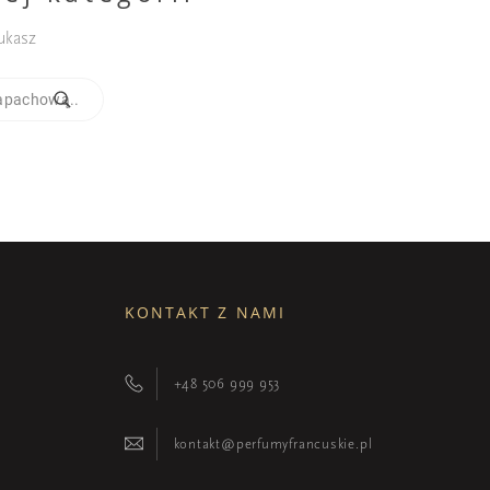
ukasz
KONTAKT Z NAMI
+48 506 999 953
kontakt@perfumyfrancuskie.pl