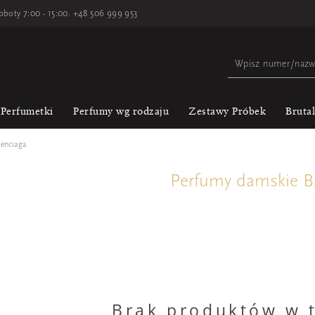
oboty 7:00 - 15:00.
+48 506 999 953
Perfumetki
Perfumy wg rodzaju
Zestawy Próbek
Bruta
lenciaga
Perfumy damskie B
Brak produktów w t