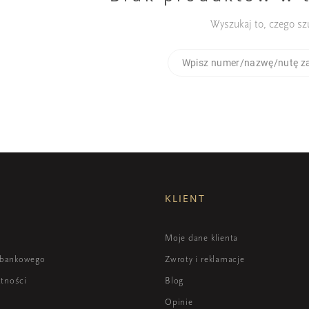
Wyszukaj to, czego sz
KLIENT
i
Moje dane klienta
 bankowego
Zwroty i reklamacje
atności
Blog
Opinie