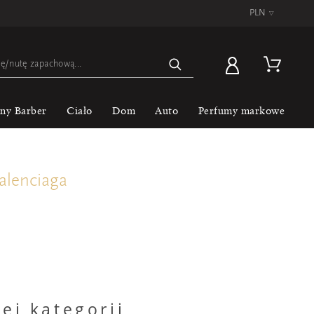
PLN
▿
lny Barber
Ciało
Dom
Auto
Perfumy markowe
alenciaga
ej kategorii