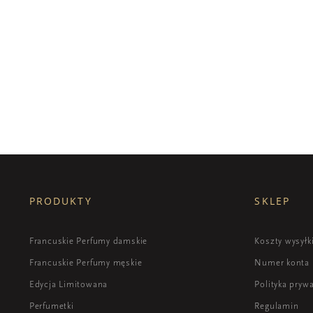
PRODUKTY
SKLEP
Francuskie Perfumy damskie
Koszty wysyłk
Francuskie Perfumy męskie
Numer konta
Edycja Limitowana
Polityka pryw
Perfumetki
Regulamin