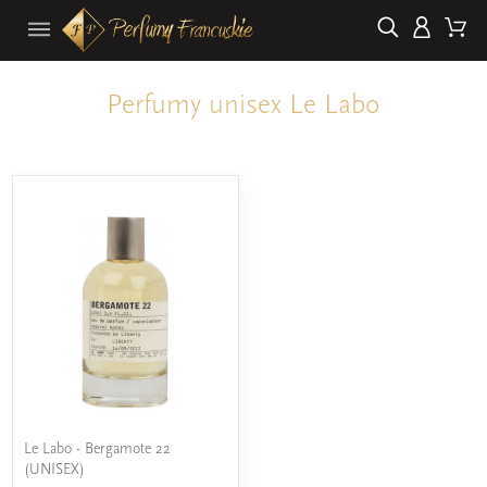
Perfumy unisex Le Labo
Le Labo - Bergamote 22
(UNISEX)