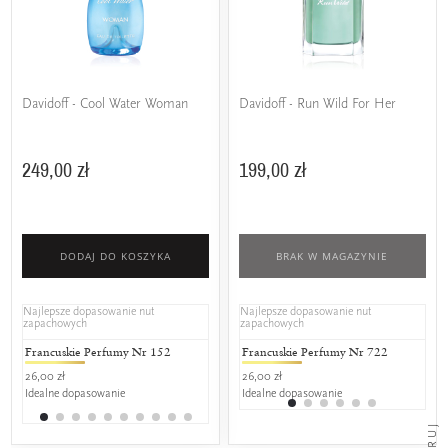
Davidoff - Cool Water Woman
Davidoff - Run Wild For Her
249,00 zł
199,00 zł
DODAJ DO KOSZYKA
BRAK W MAGAZYNIE
Najlepsze dopasowanie nut
Najlepsze dopasowanie nut
zapachowych
zapachowych
Francuskie Perfumy Nr 152
L'amour Premium 152
Francuskie Perfumy Nr 722
L'amour C
Fra
26,00 zł
25,00 zł
26,00 zł
17,00 zł
29,0
Idealne dopasowanie
Idealne dopasowanie
Idealne dopasowanie
Idealne do
Ide