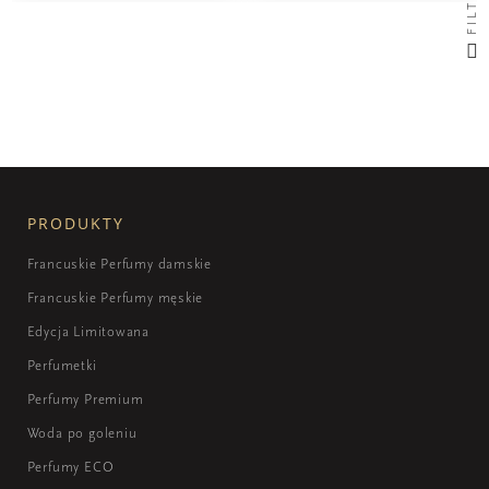
FILTRUJ
PRODUKTY
Francuskie Perfumy damskie
Francuskie Perfumy męskie
Edycja Limitowana
Perfumetki
Perfumy Premium
Woda po goleniu
Perfumy ECO