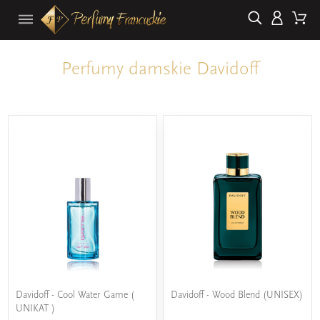
Perfumy damskie Davidoff
Davidoff - Cool Water Game (
Davidoff - Wood Blend (UNISEX)
UNIKAT )