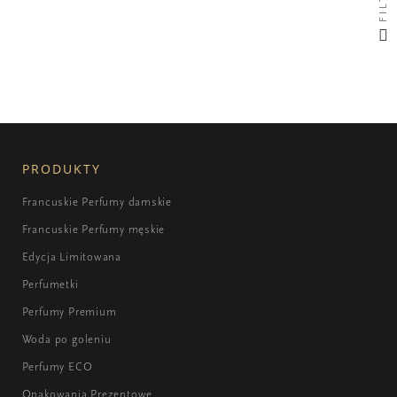
PRODUKTY
Francuskie Perfumy damskie
Francuskie Perfumy męskie
Edycja Limitowana
Perfumetki
Perfumy Premium
Woda po goleniu
Perfumy ECO
Opakowania Prezentowe