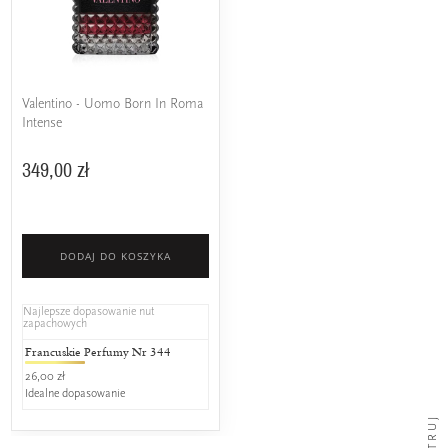
Valentino - Uomo Born In Roma
Intense
349,00 zł
DODAJ DO KOSZYKA
Najlepsze dopasowanie nut
zapachowych
Francuskie Perfumy Nr 344
26,00 zł
Idealne dopasowanie
FILTRUJ