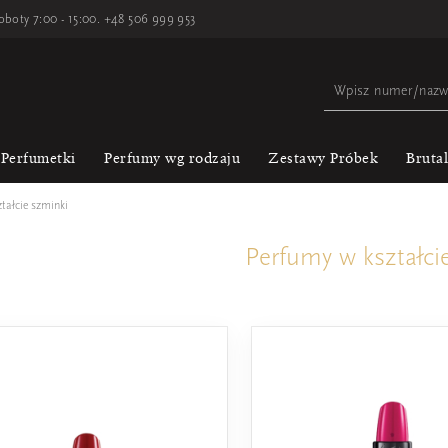
oboty 7:00 - 15:00.
+48 506 999 953
Perfumetki
Perfumy wg rodzaju
Zestawy Próbek
Bruta
tałcie szminki
Perfumy w kształci