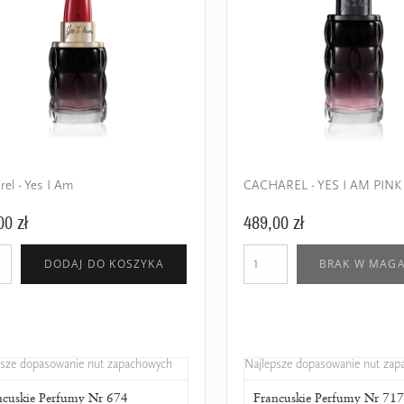
rel - Yes I Am
CACHAREL - YES I AM PINK
00 zł
489,00 zł
DODAJ DO KOSZYKA
BRAK W MAGA
psze dopasowanie nut zapachowych
Najlepsze dopasowanie nut za
ncuskie Perfumy Nr 674
L'amour Classic 674
Francuskie Perfumy Nr 71