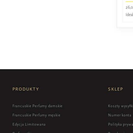
26,0
Idea
PRODUKTY
SKLEP
Francuskie Perfumy damskie
Koszty wysyłk
Francuskie Perfumy męskie
Numer konta
Edycja Limitowana
Polityka pryw