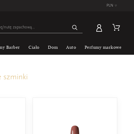
PLN
▿
lny Barber
Ciało
Dom
Auto
Perfumy markowe
e szminki