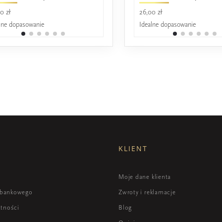
0 zł
17,00 zł
26,00 zł
lne dopasowanie
Idealne dopasowanie
Idealne dopasowanie
KLIENT
i
Moje dane klienta
 bankowego
Zwroty i reklamacje
atności
Blog