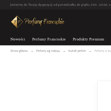
Jesteśmy do Twojej dyspozycji od poniedziałku do piątku 7:00 - 20:00, s
Nowości
Perfumy Francuskie
Produkty Premium
Strona główna
Perfumy wg rodzaju
Kształt perfum
Perfumy w ksz