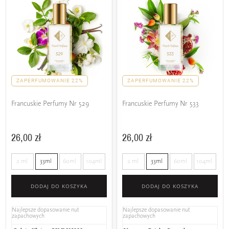
ZAPERFUMOWANIE 22%
ZAPERFUMOWANIE 22%
Francuskie Perfumy Nr 529
Francuskie Perfumy Nr 533
26,00 zł
26,00 zł
2 ml
33ml
60ml
104ml
2 ml
33ml
60ml
104ml
DODAJ DO KOSZYKA
DODAJ DO KOSZYKA
Najlepsze dopasowanie nut
Najlepsze dopasowanie nut
zapachowych
zapachowych