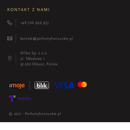
KONTAKT Z NAMI
+48 506 999 953
kontakt@perfumyfrancuskie.pl
Allibo Sp. z o.o.
ul. Składowa 1
32-300 Olkusz, Polska
© 2021 - Perfumyfrancuskie.pl