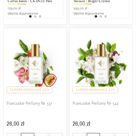
Calvin Klein - CK IN2U Her
Jean Paul Gaultier - Classique
Versace - Bright Crystal
Bruno Ba
Isse
179,00 zł
349,00 zł
399,00 zł
269,00 zł
449,
Idealne dopasowanie
50% wspólnych nut zapachowych
Idealne dopasowanie
25% wspól
25%
ZAPERFUMOWANIE 22%
ZAPERFUMOWANIE 22%
Francuskie Perfumy Nr 537
Francuskie Perfumy Nr 542
26,00 zł
26,00 zł