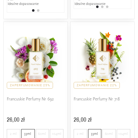
Idealne dopasowanie
Powyżej 50% wspólnych nut
Idealne dopasowanie
25%
zapachowych
ZAPERFUMOWANIE 25%
ZAPERFUMOWANIE 22%
Francuskie Perfumy Nr 692
Francuskie Perfumy Nr 718
26,00 zł
26,00 zł
2 ml
33ml
60ml
104ml
2 ml
33ml
60ml
104ml