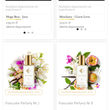
Najlepsze dopasowanie nut
Najlepsze dopasowanie nut
zapachowych
zapachowych
Hugo Boss - Jour
Gabriela Sabatini - Gabriela
Moschino - I Love Love
Lancôme 
Arm
Sabatini
299,00 zł
329,00 zł
519,00 zł
489,
179,00 zł
Idealne dopasowanie
Idealne dopasowanie
25% wspól
25%
25% wspólnych nut zapachowych
ZAPERFUMOWANIE 22%
ZAPERFUMOWANIE 22%
Francuskie Perfumy Nr 7
Francuskie Perfumy Nr 8