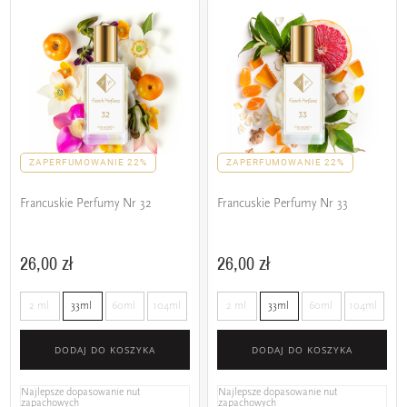
ZAPERFUMOWANIE 22%
ZAPERFUMOWANIE 22%
Francuskie Perfumy Nr 32
Francuskie Perfumy Nr 33
26,00 zł
26,00 zł
2 ml
33ml
60ml
104ml
2 ml
33ml
60ml
104ml
DODAJ DO KOSZYKA
DODAJ DO KOSZYKA
Najlepsze dopasowanie nut
Najlepsze dopasowanie nut
zapachowych
zapachowych