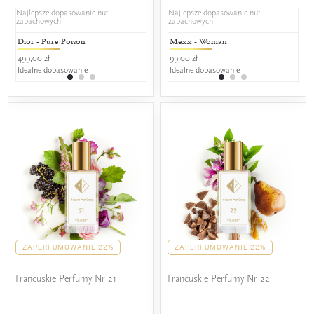
Najlepsze dopasowanie nut
Najlepsze dopasowanie nut
zapachowych
zapachowych
Dior - Pure Poison
Jean Paul Gaultier - Classique
Mexx - Woman
Kilian - 
Mos
499,00 zł
349,00 zł
99,00 zł
1.299,00 z
329,
Idealne dopasowanie
25% wspólnych nut zapachowych
Idealne dopasowanie
25% wspól
25%
ZAPERFUMOWANIE 22%
ZAPERFUMOWANIE 22%
Francuskie Perfumy Nr 21
Francuskie Perfumy Nr 22