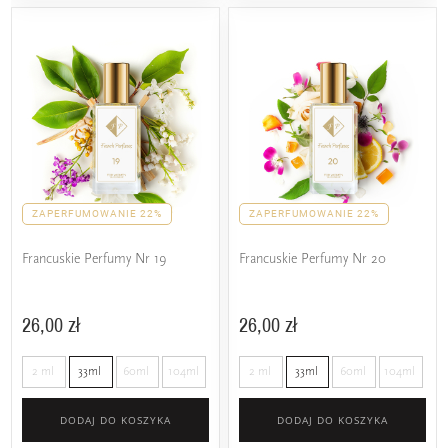
ZAPERFUMOWANIE 22%
ZAPERFUMOWANIE 22%
Francuskie Perfumy Nr 19
Francuskie Perfumy Nr 20
26,00 zł
26,00 zł
2 ml
33ml
60ml
104ml
2 ml
33ml
60ml
104ml
DODAJ DO KOSZYKA
DODAJ DO KOSZYKA