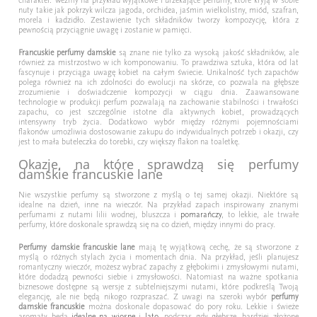
nuty takie jak pokrzyk wilcza jagoda, orchidea, jaśmin wielkolistny, miód, szafran,
morela i kadzidło. Zestawienie tych składników tworzy kompozycję, która z
pewnością przyciągnie uwagę i zostanie w pamięci.
Francuskie perfumy damskie
są znane nie tylko za wysoką jakość składników, ale
również za mistrzostwo w ich komponowaniu. To prawdziwa sztuka, która od lat
fascynuje i przyciąga uwagę kobiet na całym świecie. Unikalność tych zapachów
polega również na ich zdolności do ewolucji na skórze, co pozwala na głębsze
zrozumienie i doświadczenie kompozycji w ciągu dnia. Zaawansowane
technologie w produkcji perfum pozwalają na zachowanie stabilności i trwałości
zapachu, co jest szczególnie istotne dla aktywnych kobiet, prowadzących
intensywny tryb życia. Dodatkowo wybór między różnymi pojemnościami
flakonów umożliwia dostosowanie zakupu do indywidualnych potrzeb i okazji, czy
jest to mała buteleczka do torebki, czy większy flakon na toaletkę.
Okazje, na które sprawdzą się perfumy
damskie francuskie lane
Nie wszystkie perfumy są stworzone z myślą o tej samej okazji. Niektóre są
idealne na dzień, inne na wieczór. Na przykład zapach inspirowany znanymi
perfumami z nutami lilii wodnej, bluszcza i
pomarańczy
, to lekkie, ale trwałe
perfumy, które doskonale sprawdzą się na co dzień, między innymi do pracy.
Perfumy damskie francuskie lane
mają tę wyjątkową cechę, że są stworzone z
myślą o różnych stylach życia i momentach dnia. Na przykład, jeśli planujesz
romantyczny wieczór, możesz wybrać zapachy z głębokimi i zmysłowymi nutami,
które dodadzą pewności siebie i zmysłowości. Natomiast na ważne spotkania
biznesowe dostępne są wersje z subtelniejszymi nutami, które podkreślą Twoją
elegancję, ale nie będą nikogo rozpraszać. Z uwagi na szeroki wybór
perfumy
damskie francuskie
można doskonale dopasować do pory roku. Lekkie i świeże
aromaty będą
idealne na wiosnę
i
lato
, podczas gdy głębsze, bardziej złożone