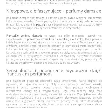
kompozycje świetnie sprawdzą się w chłodniejszych miesiącach.
Nietypowe, ale fascynujące – perfumy damskie
Jeśli szukasz czegoś nietypowego, ale fascynującego, zwróć uwagę na kompozycję,
która zawiera gruszkę, różowy pieprz, kwiat pomarańczy,
kawę
,
jaśmin
, gorzki
migdał, lukrecję, wanilię,
paczulę
, cedr i drzewo kaszmirowe. Jest to zapach, który
oczarowuje i zaskakuje, idealny na wieczorne wyjście czy randkę.
Francuskie perfumy damskie
to więcej niż tylko mieszanka różnych nut
zapachowych. To
prawdziwa wersja luksusu zamknięta w butelce
, która pozwala
każdej kobiecie poczuć się jak gwiazda na czerwonym dywanie. Stworzone z myślą
o złożonej i pewnej siebie kobiecie, te perfumy są odzwierciedleniem osobowości,
która nie boi się wyrazić siebie i swojego stylu na najwyższym poziomie.
Korzystanie z tych perfum to również sposób na pielęgnowanie własnego „ja”, na
co dzień czy w wyjątkowych momentach. Zapewniamy najwyższe standardy
jakości, co gwarantuje, że aromat utrzyma się przez długi czas, pozwalając Ci
cieszyć się wyjątkowym doznaniem przez cały dzień lub wieczór.
Sensualność i pobudzenie wyobraźni dzięki
francuskim perfumom
Jeśli natomiast pragniesz podkreślić swoją zmysłowość, warto sięgnąć po
wyraziste, ale tajemnicze zapachy. Nuty czarnej porzeczki, owoców, gruszki,
piwonii i kwiatu bawełny tworzą aromat, który pobudza wyobraźnię i
nierozłącznie kojarzy się z przyjemnością. Tego typu zapachy mają moc
oddziaływania nie tylko na zmysły, ale również na emocje. Zaprojektowane, aby
uwodzić i fascynować, stają się nieodłącznym elementem wieczorów pełnych
namiętności i głębokich emocji. Co więcej, perfumy te są także doskonałym
wyborem na specjalne okazje, gdy chcesz zrobić na kimś niezapomniane wrażenie
i pozostać w jego pamięci na dłużej.