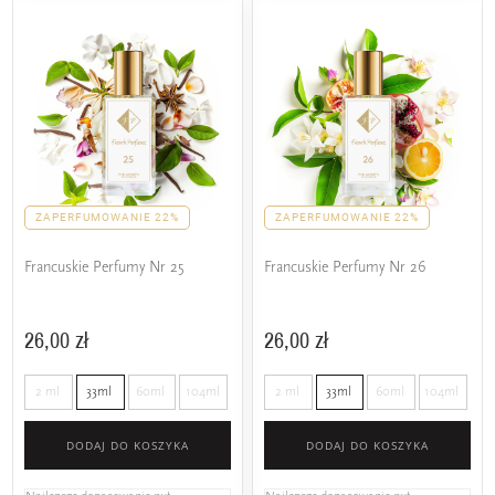
ZAPERFUMOWANIE 22%
ZAPERFUMOWANIE 22%
Francuskie Perfumy Nr 25
Francuskie Perfumy Nr 26
26,00 zł
26,00 zł
2 ml
33ml
60ml
104ml
2 ml
33ml
60ml
104ml
DODAJ DO KOSZYKA
DODAJ DO KOSZYKA