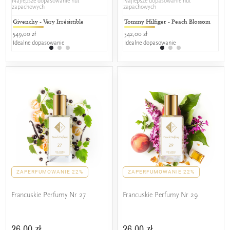
Najlepsze dopasowanie nut
Najlepsze dopasowanie nut
zapachowych
zapachowych
Givenchy - Very Irrésistible
Escada - Magnetism
Tommy Hilfiger - Peach Blossom
Chanel - 
Jean
549,00 zł
259,00 zł
542,00 zł
659,00 zł
349,
Idealne dopasowanie
50% wspólnych nut zapachowych
Idealne dopasowanie
25% wspól
50%
ZAPERFUMOWANIE 22%
ZAPERFUMOWANIE 22%
Francuskie Perfumy Nr 27
Francuskie Perfumy Nr 29
26,00 zł
26,00 zł