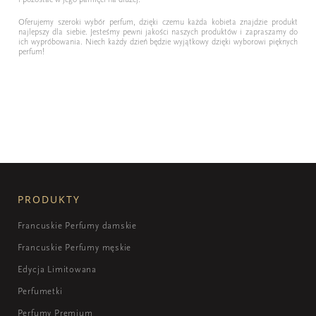
Oferujemy szeroki wybór perfum, dzięki czemu każda kobieta znajdzie produkt
najlepszy dla siebie. Jesteśmy pewni jakości naszych produktów i zapraszamy do
ich wypróbowania. Niech każdy dzień będzie wyjątkowy dzięki wyborowi pięknych
perfum!
PRODUKTY
Francuskie Perfumy damskie
Francuskie Perfumy męskie
Edycja Limitowana
Perfumetki
Perfumy Premium