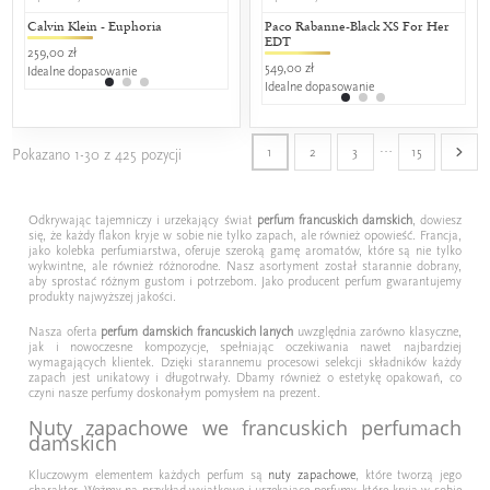
Calvin Klein - Euphoria
Jean Paul Gaultier - Classique
Paco Rabanne-Black XS For Her
Versace -
Cal
EDT
259,00 zł
349,00 zł
399,00 zł
130,
549,00 zł
Idealne dopasowanie
50% wspólnych nut zapachowych
25% wspól
25%
Idealne dopasowanie
…
1
2
3
15
Pokazano 1-30 z 425 pozycji
Odkrywając tajemniczy i urzekający świat
perfum francuskich damskich
, dowiesz
się, że każdy flakon kryje w sobie nie tylko zapach, ale również opowieść. Francja,
jako kolebka perfumiarstwa, oferuje szeroką gamę aromatów, które są nie tylko
wykwintne, ale również różnorodne. Nasz asortyment został starannie dobrany,
aby sprostać różnym gustom i potrzebom. Jako producent perfum gwarantujemy
produkty najwyższej jakości.
Nasza oferta
perfum damskich francuskich lanych
uwzględnia zarówno klasyczne,
jak i nowoczesne kompozycje, spełniając oczekiwania nawet najbardziej
wymagających klientek. Dzięki starannemu procesowi selekcji składników każdy
zapach jest unikatowy i długotrwały. Dbamy również o estetykę opakowań, co
czyni nasze perfumy doskonałym pomysłem na prezent.
Nuty zapachowe we francuskich perfumach
damskich
Kluczowym elementem każdych perfum są
nuty zapachowe
, które tworzą jego
charakter. Weźmy na przykład wyjątkowe i urzekające perfumy, które kryją w sobie