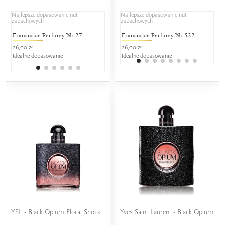
Najlepsze dopasowanie nut
Najlepsze dopasowanie nut
zapachowych
zapachowych
Francuskie Perfumy Nr 27
L'amour Premium 27
Francuskie Perfumy Nr 522
L'amour C
L'a
26,00 zł
25,00 zł
26,00 zł
17,00 zł
25,0
Idealne dopasowanie
Idealne dopasowanie
Idealne dopasowanie
Idealne do
Ide
YSL - Black Opium Floral Shock
Yves Saint Laurent - Black Opium