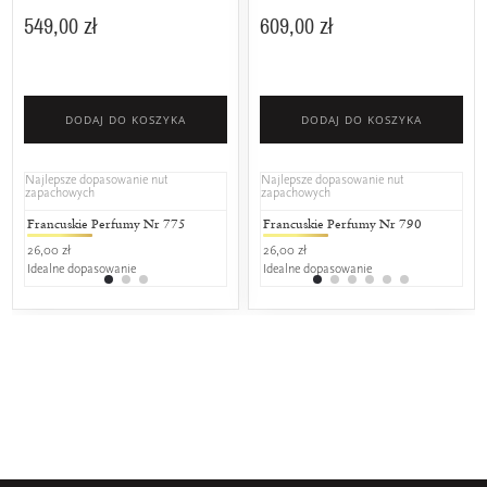
549,00 zł
609,00 zł
DODAJ DO KOSZYKA
DODAJ DO KOSZYKA
Najlepsze dopasowanie nut
Najlepsze dopasowanie nut
zapachowych
zapachowych
Francuskie Perfumy Nr 775
Rihanna - Nude
Francuskie Perfumy Nr 790
Chanel - 
Fra
26,00 zł
389,00 zł
26,00 zł
899,00 zł
29,0
Idealne dopasowanie
50% wspólnych nut zapachowych
Idealne dopasowanie
25% wspól
Ide