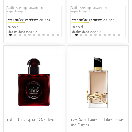
Najlepsze dopasowanie nut
Najlepsze dopasowanie nut
zapachowych
zapachowych
Francuskie Perfumy Nr 728
L'amour Premium 728
Francuskie Perfumy Nr 727
AJ Delux
L'a
26,00 zł
25,00 zł
28,00 zł
38,90 zł
25,0
Idealne dopasowanie
Idealne dopasowanie
Idealne dopasowanie
Idealne do
Ide
YSL - Black Opium Over Red
Yves Saint Laurent - Libre Flower
and Flames