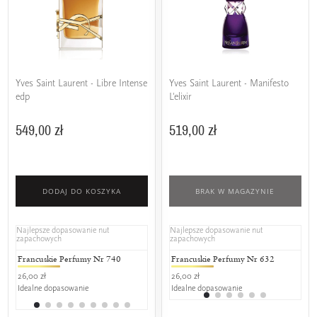
Yves Saint Laurent - Libre Intense
Yves Saint Laurent - Manifesto
edp
L'elixir
549,00 zł
519,00 zł
DODAJ DO KOSZYKA
BRAK W MAGAZYNIE
Najlepsze dopasowanie nut
Najlepsze dopasowanie nut
zapachowych
zapachowych
Francuskie Perfumy Nr 740
L'amour Premium 740
Francuskie Perfumy Nr 632
AJ Delux
L'a
26,00 zł
25,00 zł
26,00 zł
38,90 zł
17,0
Idealne dopasowanie
Idealne dopasowanie
Idealne dopasowanie
Idealne do
Ide