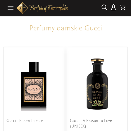
Perfumy damskie Gucci
Gucci - Bloom Intense
Gucci - A Reason To Love
(UNISEX)