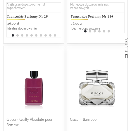
Najlepsze dopasowanie nut
Najlepsze dopasowanie nut
zapachowych
zapachowych
Francuskie Perfumy Nr 29
L'amour Premium 29
Francuskie Perfumy Nr 184
AJ Delux
L'a
26,00 zł
25,00 zł
26,00 zł
38,90 zł
25,0
Idealne dopasowanie
Idealne dopasowanie
Idealne dopasowanie
Idealne do
Ide
FILTRUJ
Gucci - Guilty Absolute pour
Gucci - Bamboo
Femme