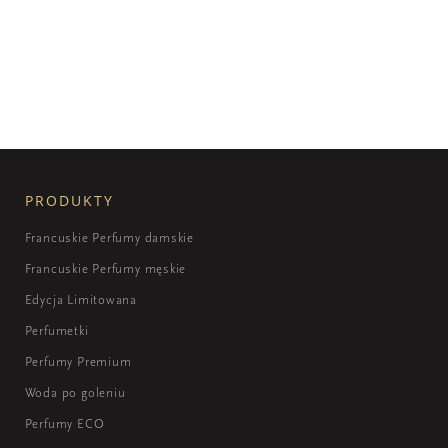
PRODUKTY
Francuskie Perfumy damskie
Francuskie Perfumy męskie
Edycja Limitowana
Perfumetki
Perfumy Premium
Woda po goleniu
Perfumy ECO