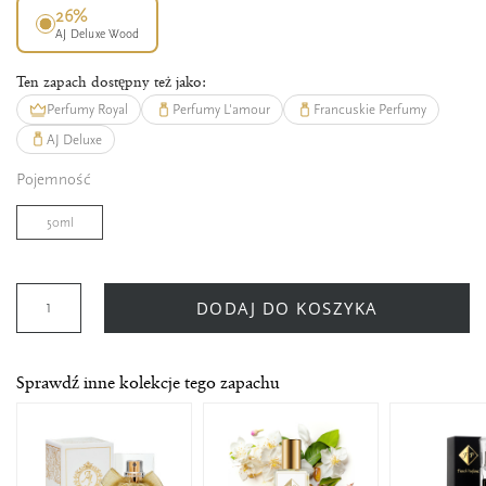
26%
AJ Deluxe Wood
Ten zapach dostępny też jako:
Perfumy Royal
Perfumy L'amour
Francuskie Perfumy
AJ Deluxe
Pojemność
50ml
DODAJ DO KOSZYKA
Sprawdź inne kolekcje tego zapachu