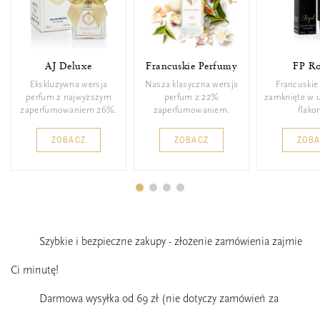
AJ Deluxe
Francuskie Perfumy
FP Ro
Ekskluzywna wersja
Nasza klasyczna wersja
Francuskie
perfum z najwyższym
perfum z 22%
zamknięte w 
zaperfumowaniem 26%.
zaperfumowaniem.
flakon
ZOBACZ
ZOBACZ
ZOB
Szybkie i bezpieczne zakupy - złożenie zamówienia zajmie
Ci minutę!
Darmowa wysyłka od 69 zł (nie dotyczy zamówień za