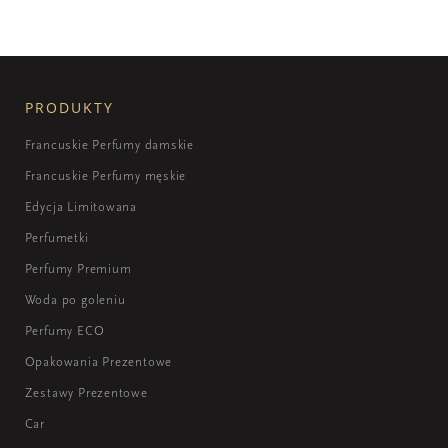
PRODUKTY
Francuskie Perfumy damskie
Francuskie Perfumy męskie
Edycja Limitowana
Perfumetki
Perfumy Premium
Woda po goleniu
Perfumy ECO
Opakowania Prezentowe
Zestawy Prezentowe
Car