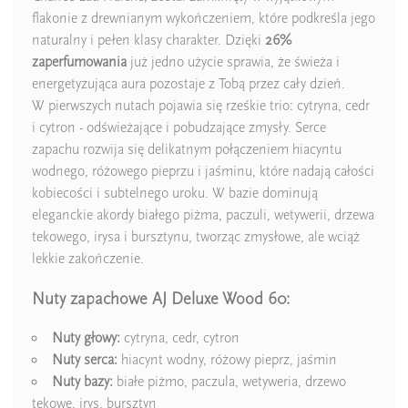
Ean13
5906826264785
flakonie z drewnianym wykończeniem, które podkreśla jego
naturalny i pełen klasy charakter. Dzięki
26%
zaperfumowania
już jedno użycie sprawia, że świeża i
energetyzująca aura pozostaje z Tobą przez cały dzień.
W pierwszych nutach pojawia się rześkie trio: cytryna, cedr
i cytron - odświeżające i pobudzające zmysły. Serce
zapachu rozwija się delikatnym połączeniem hiacyntu
wodnego, różowego pieprzu i jaśminu, które nadają całości
kobiecości i subtelnego uroku. W bazie dominują
eleganckie akordy białego piżma, paczuli, wetywerii, drzewa
tekowego, irysa i bursztynu, tworząc zmysłowe, ale wciąż
lekkie zakończenie.
Nuty zapachowe AJ Deluxe Wood 60:
Nuty głowy:
cytryna, cedr, cytron
Nuty serca:
hiacynt wodny, różowy pieprz, jaśmin
Nuty bazy:
białe piżmo, paczula, wetyweria, drzewo
tekowe, irys, bursztyn