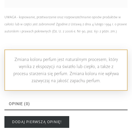
UWAGA - kopiowanie, przetwarzanie oraz rozpowszechnianie opisów produktów w
całości lub w części jest zabronione! Zgodnie z Ustawą z dnia 4 lutego 1994 r. o prawie
autorskim i prawach pokrewnych (Dz. U. z 2006 e. Nr 90, poz. 631 z późn. zm.)
Zmiana koloru perfum jest naturalnym procesem, który
wynika z ekspozycji na światło lub ciepło, a także z
procesu starzenia się perfum. Zmiana koloru nie wpływa
zazwyczaj na jakość zapachu perfum.
OPINIE (0)
DODAJ PIERWSZĄ OPINIĘ!