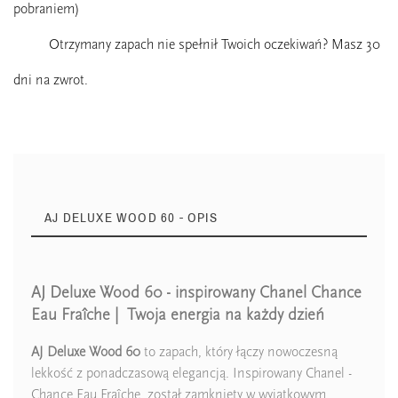
pobraniem)
Otrzymany zapach nie spełnił Twoich oczekiwań? Masz 30
dni na zwrot.
AJ DELUXE WOOD 60 - OPIS
AJ Deluxe Wood 60 - inspirowany Chanel Chance
Zaperfumowanie
26%
Eau Fraîche | Twoja energia na każdy dzień
AJ Deluxe Wood 60
to zapach, który łączy nowoczesną
lekkość z ponadczasową elegancją. Inspirowany Chanel -
Chance Eau Fraîche, został zamknięty w wyjątkowym