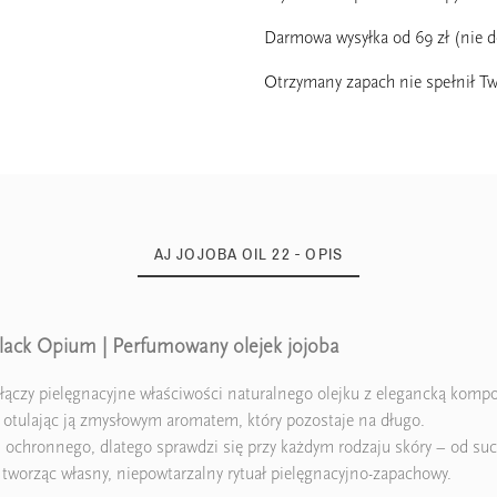
Darmowa wysyłka od 69 zł (nie 
Otrzymany zapach nie spełnił Tw
AJ JOJOBA OIL 22 - OPIS
Black Opium | Perfumowany olejek jojoba
5906826237451
y łączy pielęgnacyjne właściwości naturalnego olejku z elegancką kom
e otulając ją zmysłowym aromatem, który pozostaje na długo.
i ochronnego, dlatego sprawdzi się przy każdym rodzaju skóry – od suc
 tworząc własny, niepowtarzalny rytuał pielęgnacyjno-zapachowy.