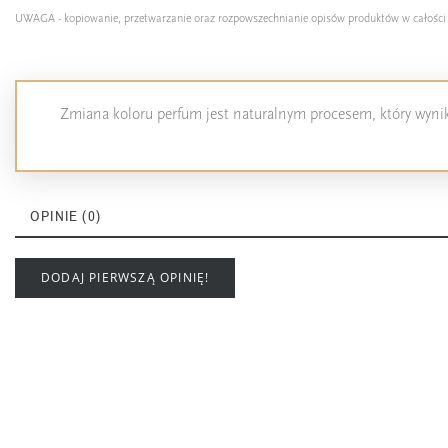
UWAGA - kopiowanie, przetwarzanie oraz rozpowszechnianie opisów produktów w całości lub
Zmiana koloru perfum jest naturalnym procesem, który wynika
OPINIE (0)
DODAJ PIERWSZĄ OPINIĘ!