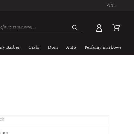
PLN
▿
lny Barber
Ciało
Dom
Auto
Perfumy markowe
ch
pium
Jea