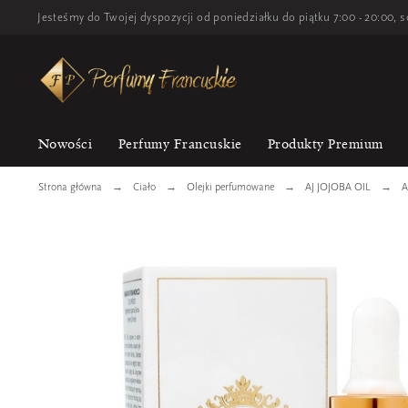
Jesteśmy do Twojej dyspozycji od poniedziałku do piątku 7:00 - 20:00, s
Nowości
Perfumy Francuskie
Produkty Premium
Strona główna
Ciało
Olejki perfumowane
AJ JOJOBA OIL
A