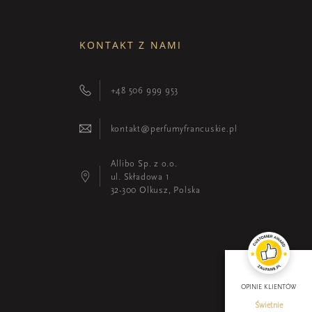
KONTAKT Z NAMI
+48 506 999 953
kontakt@perfumyfrancuskie.pl
Allibo Sp. z o.o.
ul. Składowa 1
32-300 Olkusz, Polska
OPINIE KLIENTÓW
Świetnie