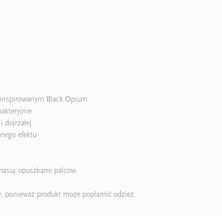
m inspirowanym Black Opium
bakteryjnie
 dojrzałej
nego efektu
wmasuj opuszkami palców.
nie, ponieważ produkt może poplamić odzież.