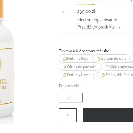
299,00 zł
Idealne dopasowanie
Przejdź do produktu →
Ten zapach dostępny też jako:
Perfumy Royal
Balsam do ciała
Olejek do paznokci
Olejek argano
Perfumy L'amour
Francuskie Perf
Pojemność
30ml