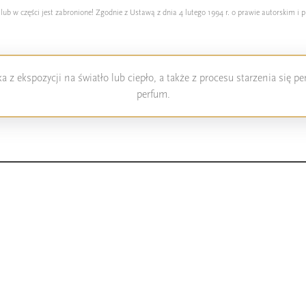
 w części jest zabronione! Zgodnie z Ustawą z dnia 4 lutego 1994 r. o prawie autorskim i p
 z ekspozycji na światło lub ciepło, a także z procesu starzenia się 
perfum.