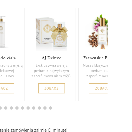
do ciała
AJ Deluxe
Francuskie Perfumy
rzony z myślą
Ekskluzywna wersja
Nasza klasyczna wersja
leksowej
perfum z najwyższym
perfum z 22%
cji skóry.
zaperfumowaniem 26%.
zaperfumowaniem.
BACZ
ZOBACZ
ZOBACZ
ożenie zamówienia zajmie Ci minutę!