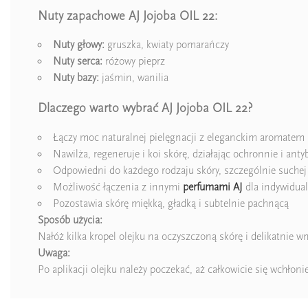
Nuty zapachowe AJ Jojoba OIL 22:
Nuty głowy:
gruszka, kwiaty pomarańczy
Nuty serca:
różowy pieprz
Nuty bazy:
jaśmin, wanilia
Dlaczego warto wybrać AJ Jojoba OIL 22?
Łączy moc naturalnej pielęgnacji z eleganckim aromate
Nawilża, regeneruje i koi skórę, działając ochronnie i anty
Odpowiedni do każdego rodzaju skóry, szczególnie suchej i
Możliwość łączenia z innymi
perfumami AJ
dla indywidual
Pozostawia skórę miękką, gładką i subtelnie pachnącą
Sposób użycia:
Nałóż kilka kropel olejku na oczyszczoną skórę i delikatnie 
Uwaga:
Po aplikacji olejku należy poczekać, aż całkowicie się wchło