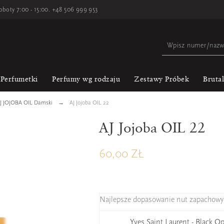
oboty 7:00 - 15:00.
+48 506 999 953
Perfumetki
Perfumy wg rodzaju
Zestawy Próbek
Bruta
J JOJOBA OIL Damski
AJ Jojoba OIL 22
AJ Jojoba OIL 22
60,00 ZŁ
Najlepsze dopasowanie nut zapachowy
Yves Saint Laurent - Black O