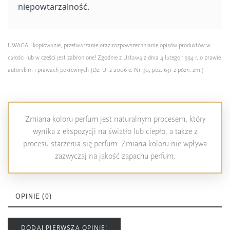
niepowtarzalność.
UWAGA - kopiowanie, przetwarzanie oraz rozpowszechnianie opisów produktów w
całości lub w części jest zabronione! Zgodnie z Ustawą z dnia 4 lutego 1994 r. o prawie
autorskim i prawach pokrewnych (Dz. U. z 2006 e. Nr 90, poz. 631 z późn. zm.)
Zmiana koloru perfum jest naturalnym procesem, który
wynika z ekspozycji na światło lub ciepło, a także z
procesu starzenia się perfum. Zmiana koloru nie wpływa
zazwyczaj na jakość zapachu perfum.
OPINIE (0)
DODAJ PIERWSZĄ OPINIĘ!