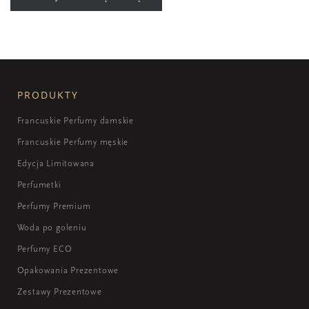
PRODUKTY
Francuskie Perfumy damskie
Francuskie Perfumy męskie
Edycja Limitowana
Perfumetki
Perfumy Premium
Woda po goleniu
Perfumy ECO
Opakowania Prezentowe
Zestawy Prezentowe