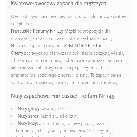
Kwiatowo-owocowy zapach dla mężczyzn
Wyrazista świeżość owoców połączona z elegancją kwiatów
i ciepłą bazą
Ean13
5906826211284
Francuskie Perfumy Nr 149 Męski
to propozycja dla
mężczyzn, którzy cenią wyraziste, zmysłowe zapachy.
Nasza wersja inspirowana
TOM FORD Electric
Cherry
zachwyca od pierwszego psiknięcia soczystą wiśnią
z lekkim akcentem imbiru, subtelnym kwiatowym sercem
jaśminu wielkolistnego oraz ciepłą, elegancką bazą
ambrettolide, różowego pieprzu i piżma. To zapach pełen
kontrastów - owocowy, świeży i jednocześnie zmysłowy.
Nuty zapachowe Francuskich Perfum Nr 149
Nuty głowy:
wiśnia, imbir
Nuty serca:
jaśmin wielkolistny
Nuty bazy:
ambrettolide, różowy pieprz, piżmo
Ta kompozycja łączy soczystą owocowość z elegancją