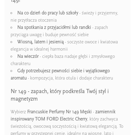
149?
Na co dzień do pracy lub szkoły
- świeży i przyjemny,
nie przytłacza otoczenia
Na spotkania z przyjaciółmi lub randki
- zapach
przyciąga uwagę i buduje pewność siebie
Wiosną, latem i jesienią
- soczyste owoce i kwiatowa
elegancja w idealnej harmonii
Na wieczór
- ciepła baza nadaje głębi i zmysłowego
charakteru
Gdy potrzebujesz pewności siebie i wyjątkowego
aromatu
- kompozycja, która otula i dodaje charakteru
Nr 149 - zapach, który podkreśla Twój styl i
magnetyzm
Wybierz
Francuskie Perfumy Nr 149 Męski
-
zamiennik
inspirowany
TOM FORD Electric Cherry
, który zachwyca
świeżością, owocową soczystością i kwiatową elegancją. To
perfumy w przystępnej cenie, idealny na wiosnę, lato i