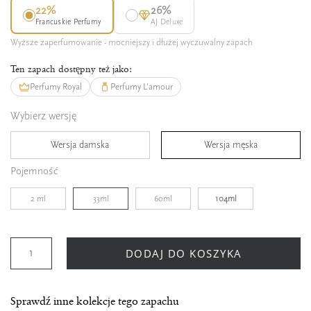
22%
26%
Francuskie Perfumy
AJ Deluxe
Wyższe zaperfumowanie - mocniejszy i dłużej wyczuwalny zapach
Ten zapach dostępny też jako:
Perfumy Royal
Perfumy L'amour
Wybierz wersję
Wersja damska
Wersja męska
Pojemność
2 ml
33ml
60ml
104ml
DODAJ DO KOSZYKA
Sprawdź inne kolekcje tego zapachu