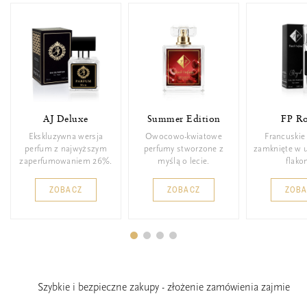
AJ Deluxe
Summer Edition
FP Ro
Ekskluzywna wersja
Owocowo-kwiatowe
Francuskie
perfum z najwyższym
perfumy stworzone z
zamknięte w 
zaperfumowaniem 26%.
myślą o lecie.
flakon
ZOBACZ
ZOBACZ
ZOB
Szybkie i bezpieczne zakupy - złożenie zamówienia zajmie