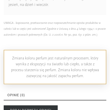
jesień, na dzień i wieczór.
UWAGA - kopiowanie, przetwarzanie oraz rozpowszechnianie opisów produktów w
całości lub w części jest zabronione! Zgodnie z Ustawą z dnia 4 lutego 1994 r. o prawie
autorskim i prawach pokrewnych (Dz. U. z 2006 e. Nr 90, poz. 631 z późn. zm.)
Zmiana koloru perfum jest naturalnym procesem, który
wynika z ekspozycji na światło lub ciepło, a także z
procesu starzenia się perfum. Zmiana koloru nie wpływa
zazwyczaj na jakość zapachu perfum.
OPINIE (0)