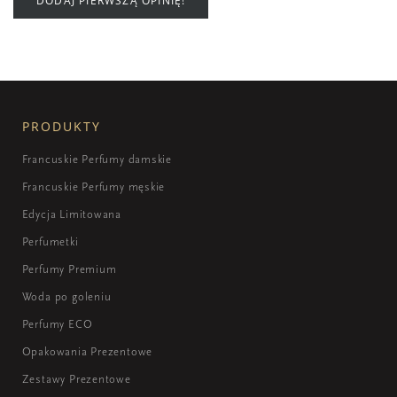
DODAJ PIERWSZĄ OPINIĘ!
PRODUKTY
Francuskie Perfumy damskie
Francuskie Perfumy męskie
Edycja Limitowana
Perfumetki
Perfumy Premium
Woda po goleniu
Perfumy ECO
Opakowania Prezentowe
Zestawy Prezentowe