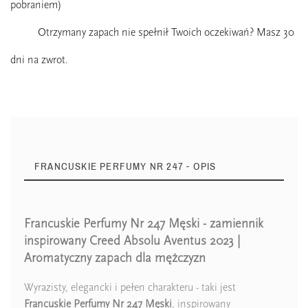
pobraniem)
Otrzymany zapach nie spełnił Twoich oczekiwań? Masz 30
dni na zwrot.
FRANCUSKIE PERFUMY NR 247 - OPIS
Francuskie Perfumy Nr 247 Męski - zamiennik
Nuty Głowy
bergamotka
inspirowany Creed Absolu Aventus 2023 |
Aromatyczny zapach dla mężczyzn
Nuty Głowy
grejpfrut
Wyrazisty, elegancki i pełen charakteru - taki jest
Nuty Głowy
czarna porzeczka
Francuskie Perfumy Nr 247 Męski
, inspirowany