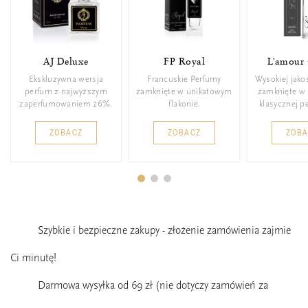
AJ Deluxe
FP Royal
L'amour 
Ekskluzywna wersja
Francuskie Perfumy
Wysokiej jako
perfum z najwyższym
zamknięte w unikatowym
zamknięte w 
zaperfumowaniem 26%.
flakonie.
klasycznej p
ZOBACZ
ZOBACZ
ZOB
Szybkie i bezpieczne zakupy - złożenie zamówienia zajmie
Ci minutę!
Darmowa wysyłka od 69 zł (nie dotyczy zamówień za