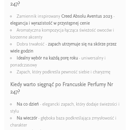
Ean13
5906826212816
247?
Zamiennik inspirowany
Creed Absolu Aventus 2023
-
elegancja i wyrazistość w przystępnej cenie
Aromatyczna kompozycja łącząca świeżość owoców i
korzenne akcenty
Dobra trwałość -
zapach utrzymuje się na skórze przez
wiele godzin
Idealny wybór na każdą porę roku
- uniwersalny i
ponadczasowy
Zapach, który podkreśla pewność siebie i charyzmę
Kiedy warto sięgnąć po Francuskie Perfumy Nr
247?
Na co dzień
- elegancki zapach, który dodaje świeżości i
stylu
Na wieczór
- głęboka baza podkreślająca zmysłowość i
charakter