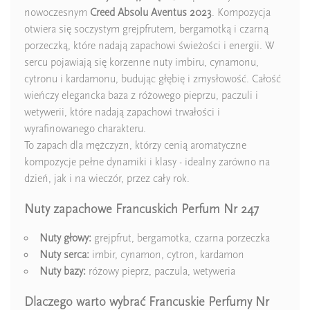
nowoczesnym
Creed Absolu Aventus 2023
. Kompozycja
Nuty Serca
kardamon
otwiera się soczystym grejpfrutem, bergamotką i czarną
porzeczką, które nadają zapachowi świeżości i energii. W
Nuty Serca
imbir
sercu pojawiają się korzenne nuty imbiru, cynamonu,
cytronu i kardamonu, budując głębię i zmysłowość. Całość
Nuty Serca
cynamon
wieńczy elegancka baza z różowego pieprzu, paczuli i
wetywerii, które nadają zapachowi trwałości i
Nuty Serca
cytron
wyrafinowanego charakteru.
To zapach dla mężczyzn, którzy cenią aromatyczne
Nuty Bazy
wetyweria
kompozycje pełne dynamiki i klasy - idealny zarówno na
Nuty Bazy
paczula
dzień, jak i na wieczór, przez cały rok.
Nuty zapachowe Francuskich Perfum Nr 247
Nuty Bazy
różowy pieprz
Nuty głowy:
grejpfrut, bergamotka, czarna porzeczka
Zaperfumowanie
22%
Nuty serca:
imbir, cynamon, cytron, kardamon
Nuty bazy:
różowy pieprz, paczula, wetyweria
Dlaczego warto wybrać Francuskie Perfumy Nr