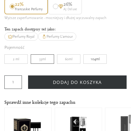
22%
26%
Francuskie Perfumy
AJ Deluxe
Wyższe zaperfumowanie - mocniejszy i dłużej wyczuwalny zapach
Ten zapach dostępny też jako:
Perfumy Royal
Perfumy L'amour
Pojemność
2 ml
33ml
60ml
104ml
DODAJ DO KOSZYKA
Sprawdź inne kolekcje tego zapachu