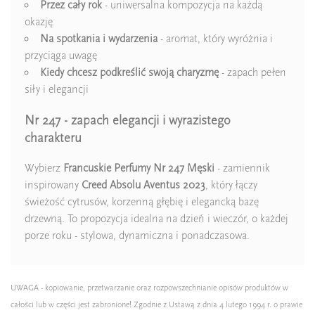
Przez cały rok
- uniwersalna kompozycja na każdą
okazję
Na spotkania i wydarzenia
- aromat, który wyróżnia i
przyciąga uwagę
Kiedy chcesz podkreślić swoją charyzmę
- zapach pełen
siły i elegancji
Nr 247 - zapach elegancji i wyrazistego
charakteru
Wybierz
Francuskie Perfumy Nr 247 Męski
- zamiennik
inspirowany
Creed Absolu Aventus 2023
, który łączy
świeżość cytrusów, korzenną głębię i elegancką bazę
drzewną. To propozycja idealna na dzień i wieczór, o każdej
porze roku - stylowa, dynamiczna i ponadczasowa.
UWAGA - kopiowanie, przetwarzanie oraz rozpowszechnianie opisów produktów w
całości lub w części jest zabronione! Zgodnie z Ustawą z dnia 4 lutego 1994 r. o prawie