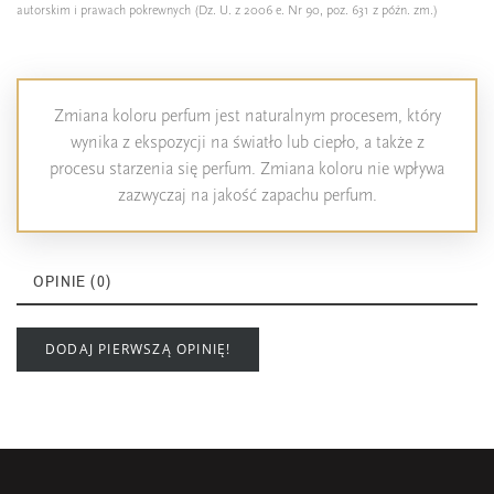
autorskim i prawach pokrewnych (Dz. U. z 2006 e. Nr 90, poz. 631 z późn. zm.)
Zmiana koloru perfum jest naturalnym procesem, który
wynika z ekspozycji na światło lub ciepło, a także z
procesu starzenia się perfum. Zmiana koloru nie wpływa
zazwyczaj na jakość zapachu perfum.
OPINIE (0)
DODAJ PIERWSZĄ OPINIĘ!