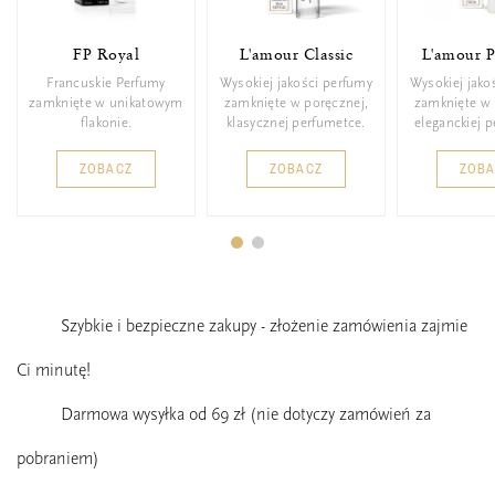
FP Royal
L'amour Classic
L'amour 
Francuskie Perfumy
Wysokiej jakości perfumy
Wysokiej jako
zamknięte w unikatowym
zamknięte w poręcznej,
zamknięte w 
flakonie.
klasycznej perfumetce.
eleganckiej 
ZOBACZ
ZOBACZ
ZOB
Szybkie i bezpieczne zakupy - złożenie zamówienia zajmie
Ci minutę!
Darmowa wysyłka od 69 zł (nie dotyczy zamówień za
pobraniem)