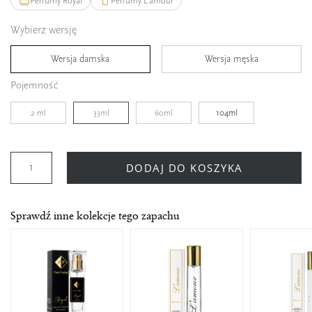
Perfumy Royal
Perfumy L'amour
Wybierz wersję
Wersja damska
Wersja męska
Pojemność
2 ml
33ml
60ml
104ml
DODAJ DO KOSZYKA
Sprawdź inne kolekcje tego zapachu