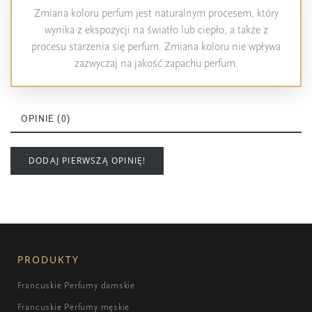
Zmiana koloru perfum jest naturalnym procesem, który
wynika z ekspozycji na światło lub ciepło, a także z
procesu starzenia się perfum. Zmiana koloru nie wpływa
zazwyczaj na jakość zapachu perfum.
OPINIE (0)
DODAJ PIERWSZĄ OPINIĘ!
PRODUKTY
Francuskie Perfumy damskie
Francuskie Perfumy męskie