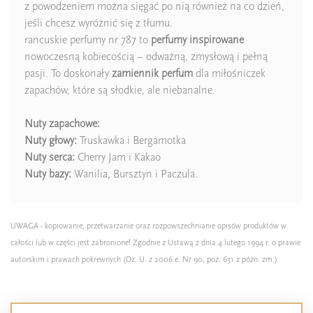
z powodzeniem można sięgać po nią również na co dzień,
jeśli chcesz wyróżnić się z tłumu.
rancuskie perfumy nr 787 to
perfumy inspirowane
nowoczesną kobiecością – odważną, zmysłową i pełną
pasji. To doskonały
zamiennik perfum
dla miłośniczek
zapachów, które są słodkie, ale niebanalne.
Nuty zapachowe:
Nuty głowy:
Truskawka i Bergamotka
Nuty serca:
Cherry Jam i Kakao
Nuty bazy:
Wanilia, Bursztyn i Paczula.
UWAGA - kopiowanie, przetwarzanie oraz rozpowszechnianie opisów produktów w
całości lub w części jest zabronione! Zgodnie z Ustawą z dnia 4 lutego 1994 r. o prawie
autorskim i prawach pokrewnych (Dz. U. z 2006 e. Nr 90, poz. 631 z późn. zm.)