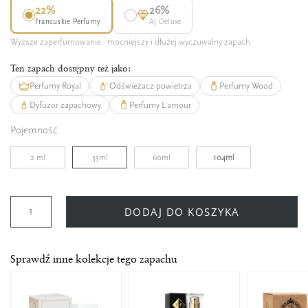
22%
26%
Francuskie Perfumy
AJ Deluxe
Wyższe zaperfumowanie - mocniejszy i dłużej wyczuwalny zapach
Ten zapach dostępny też jako:
Perfumy Royal
Odświeżacz powietrza
Perfumy Wood
Dyfuzor zapachowy
Perfumy L'amour
Pojemność
2 ml
33ml
60ml
104ml
DODAJ DO KOSZYKA
Sprawdź inne kolekcje tego zapachu