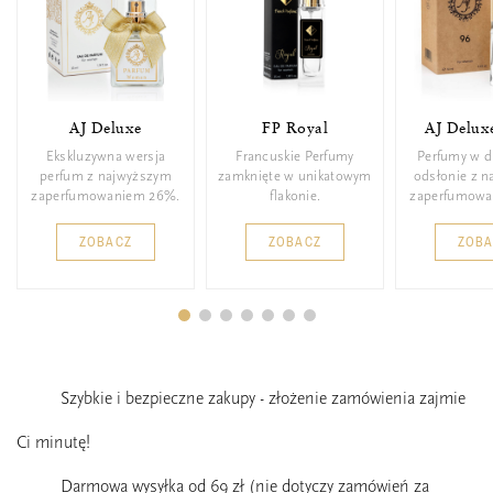
AJ Deluxe
FP Royal
AJ Delux
Ekskluzywna wersja
Francuskie Perfumy
Perfumy w d
perfum z najwyższym
zamknięte w unikatowym
odsłonie z 
zaperfumowaniem 26%.
flakonie.
zaperfumowa
ZOBACZ
ZOBACZ
ZOB
Szybkie i bezpieczne zakupy - złożenie zamówienia zajmie
Ci minutę!
Darmowa wysyłka od 69 zł (nie dotyczy zamówień za