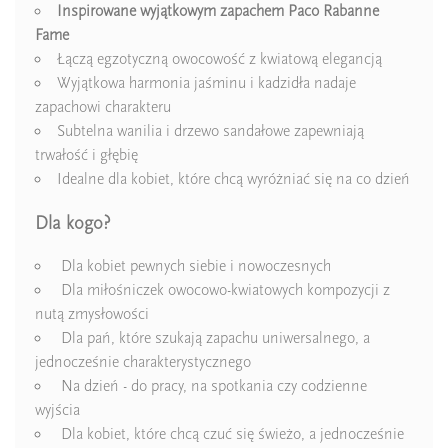
Inspirowane wyjątkowym zapachem Paco Rabanne
Nuty Serca
kadzidło
Fame
Łączą egzotyczną owocowość z kwiatową elegancją
Nuty Bazy
wanilia
Wyjątkowa harmonia jaśminu i kadzidła nadaje
Nuty Bazy
drzewo sandałowe
zapachowi charakteru
Subtelna wanilia i drzewo sandałowe zapewniają
Dla Kogo
damskie
trwałość i głębię
Idealne dla kobiet, które chcą wyróżniać się na co dzień
Zaperfumowanie
22%
Dla kogo?
Dla kobiet pewnych siebie i nowoczesnych
Dla miłośniczek owocowo-kwiatowych kompozycji z
Ean13
5906826202435
nutą zmysłowości
Dla pań, które szukają zapachu uniwersalnego, a
jednocześnie charakterystycznego
Na dzień - do pracy, na spotkania czy codzienne
wyjścia
Dla kobiet, które chcą czuć się świeżo, a jednocześnie