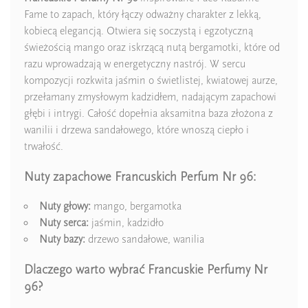
Typ Zapachu
Owocowe
Fame to zapach, który łączy odważny charakter z lekką,
kobiecą elegancją. Otwiera się soczystą i egzotyczną
Pora Roku
Lato
świeżością mango oraz iskrzącą nutą bergamotki, które od
razu wprowadzają w energetyczny nastrój. W sercu
Pora Roku
Zima
kompozycji rozkwita jaśmin o świetlistej, kwiatowej aurze,
przełamany zmysłowym kadzidłem, nadającym zapachowi
Pora Roku
Wiosna
głębi i intrygi. Całość dopełnia aksamitna baza złożona z
wanilii i drzewa sandałowego, które wnoszą ciepło i
Pora Roku
Jesień
trwałość.
Sugerowane Użycie
Na wieczór
Nuty zapachowe Francuskich Perfum Nr 96:
Sugerowane Użycie
Na dzień
Nuty głowy:
mango, bergamotka
Nuty serca:
jaśmin, kadzidło
Nuty Głowy
bergamotka
Nuty bazy:
drzewo sandałowe, wanilia
Nuty Głowy
magnolia
Dlaczego warto wybrać Francuskie Perfumy Nr
96?
Nuty Serca
jaśmin wielkolistny