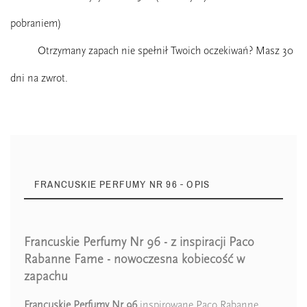
pobraniem)
Otrzymany zapach nie spełnił Twoich oczekiwań? Masz 30
dni na zwrot.
FRANCUSKIE PERFUMY NR 96 - OPIS
Francuskie Perfumy Nr 96 - z inspiracji Paco
Typ Zapachu
Drzewne
Rabanne Fame - nowoczesna kobiecość w
zapachu
Typ Zapachu
Kwiatowe
Francuskie Perfumy Nr 96
inspirowane Paco Rabanne