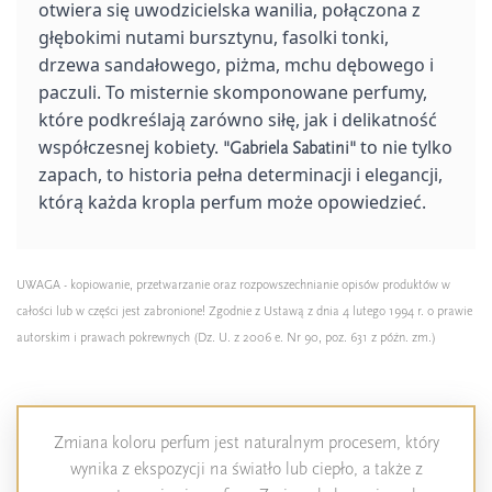
otwiera się uwodzicielska wanilia, połączona z
głębokimi nutami bursztynu, fasolki tonki,
drzewa sandałowego, piżma, mchu dębowego i
paczuli. To misternie skomponowane perfumy,
które podkreślają zarówno siłę, jak i delikatność
współczesnej kobiety.
to nie tylko
"Gabriela Sabatini"
zapach, to historia pełna determinacji i elegancji,
którą każda kropla perfum może opowiedzieć.
UWAGA - kopiowanie, przetwarzanie oraz rozpowszechnianie opisów produktów w
całości lub w części jest zabronione! Zgodnie z Ustawą z dnia 4 lutego 1994 r. o prawie
autorskim i prawach pokrewnych (Dz. U. z 2006 e. Nr 90, poz. 631 z późn. zm.)
Zmiana koloru perfum jest naturalnym procesem, który
wynika z ekspozycji na światło lub ciepło, a także z