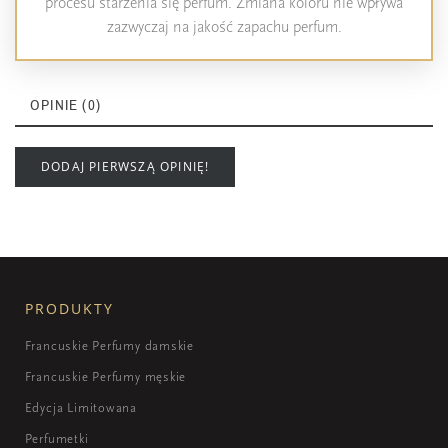
procesu starzenia się perfum. Zmiana koloru nie wpływa
zazwyczaj na jakość zapachu perfum.
OPINIE (0)
DODAJ PIERWSZĄ OPINIĘ!
PRODUKTY
Francuskie Perfumy damskie
Francuskie Perfumy męskie
Edycja Limitowana
Perfumetki