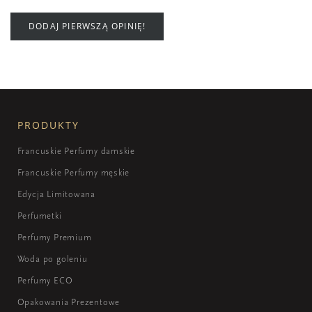
DODAJ PIERWSZĄ OPINIĘ!
PRODUKTY
Francuskie Perfumy damskie
Francuskie Perfumy męskie
Edycja Limitowana
Perfumetki
Perfumy Premium
Woda po goleniu
Perfumy ECO
Opakowania Prezentowe