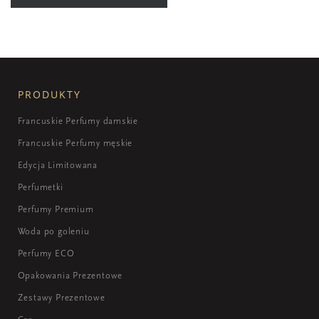
PRODUKTY
Francuskie Perfumy damskie
Francuskie Perfumy męskie
Edycja Limitowana
Perfumetki
Perfumy Premium
Woda po goleniu
Perfumy ECO
Opakowania Prezentowe
Zestawy Prezentowe