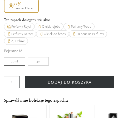
22%
L’amour Classic
Ten zapach dostępny też jako:
Perfumy Royal
Olejek jojoba
Perfumy Wood
Perfumy Barber
Olejek do brody
Francuskie Perfumy
AJ Deluxe
Pojemność
20ml
33ml
DODAJ DO KOSZYKA
Sprawdź inne kolekcje tego zapachu