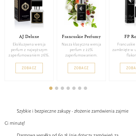
AJ Deluxe
Francuskie Perfumy
FP Ro
Ekskluzywna wersja
Nasza klasyczna wersja
Francuskie
perfum z najwyższym
perfum z 22%
zamknięte w 
zaperfumowaniem 26%.
zaperfumowaniem.
flakon
ZOBACZ
ZOBACZ
ZOB
Szybkie i bezpieczne zakupy - złożenie zamówienia zajmie
Ci minutę!
Darmowa wysyłka od 69 zł (nie dotyczy zamówień za