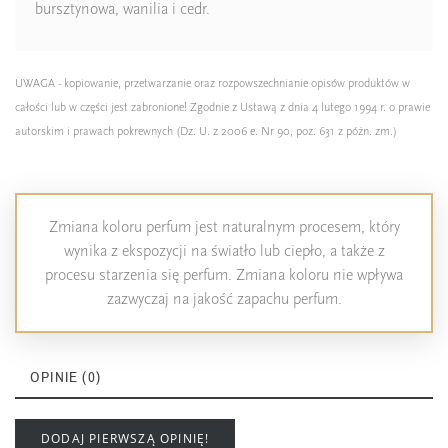
bursztynowa, wanilia i cedr.
Ean13
5906826243582
UWAGA - kopiowanie, przetwarzanie oraz rozpowszechnianie opisów produktów w
całości lub w części jest zabronione! Zgodnie z Ustawą z dnia 4 lutego 1994 r. o prawie
autorskim i prawach pokrewnych (Dz. U. z 2006 e. Nr 90, poz. 631 z późn. zm.)
Zmiana koloru perfum jest naturalnym procesem, który
wynika z ekspozycji na światło lub ciepło, a także z
procesu starzenia się perfum. Zmiana koloru nie wpływa
zazwyczaj na jakość zapachu perfum.
OPINIE (0)
DODAJ PIERWSZĄ OPINIĘ!