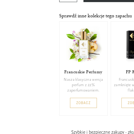
Sprawdź inne kolekcje tego zapachu
Francuskie Perfumy
FP 
Nasza klasyczna wersja
Francusk
perfum z 22%
zamknięte 
zaperfumowaniem.
fla
ZOBACZ
ZO
Szybkie i bezpieczne zakupy - zł