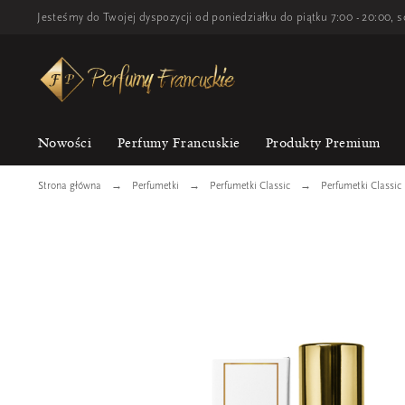
Jesteśmy do Twojej dyspozycji od poniedziałku do piątku 7:00 - 20:00, s
Nowości
Perfumy Francuskie
Produkty Premium
Strona główna
Perfumetki
Perfumetki Classic
Perfumetki Classic