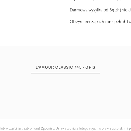
Darmowa wysyłka od 69 zł (nie 
Otrzymany zapach nie spełnił Tw
L'AMOUR CLASSIC 745 - OPIS
22%
5905957662019
 w części jest zabronione! Zgodnie z Ustawą z dnia 4 lutego 1994 r. o prawie autorskim i p