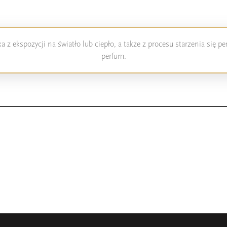
 z ekspozycji na światło lub ciepło, a także z procesu starzenia się 
perfum.