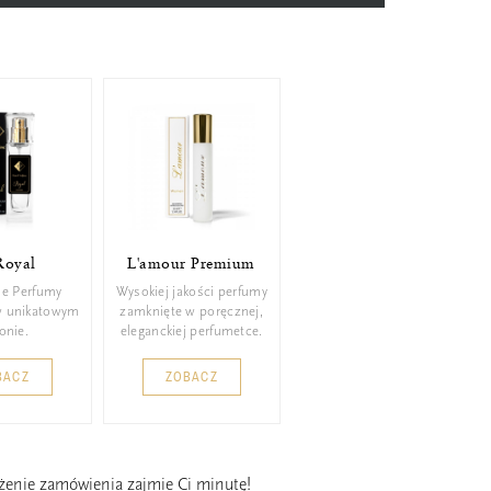
Royal
L'amour Premium
ie Perfumy
Wysokiej jakości perfumy
w unikatowym
zamknięte w poręcznej,
konie.
eleganckiej perfumetce.
BACZ
ZOBACZ
ożenie zamówienia zajmie Ci minutę!