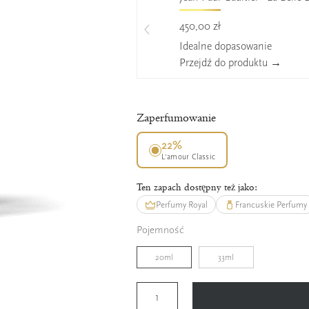
450,00 zł
Idealne dopasowanie
Przejdź do produktu →
Zaperfumowanie
22%
L’amour Classic
Ten zapach dostępny też jako:
Perfumy Royal
Francuskie Perfumy
Pojemność
20ml
33ml