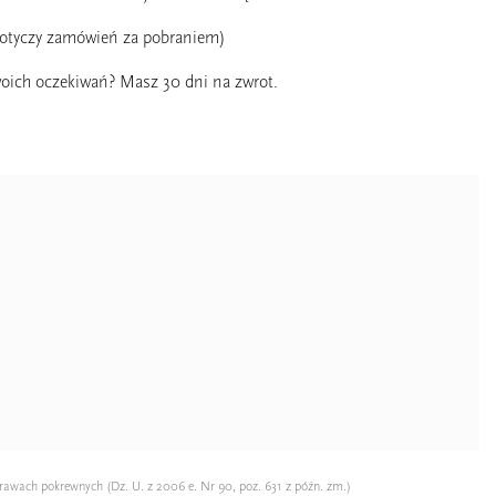
dotyczy zamówień za pobraniem)
oich oczekiwań? Masz 30 dni na zwrot.
rawach pokrewnych (Dz. U. z 2006 e. Nr 90, poz. 631 z późn. zm.)