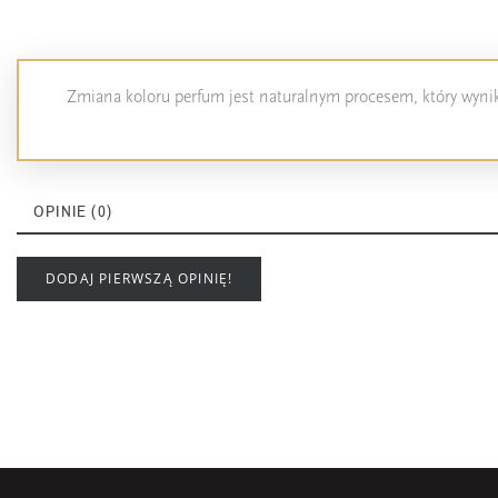
Zmiana koloru perfum jest naturalnym procesem, który wynika
OPINIE (0)
DODAJ PIERWSZĄ OPINIĘ!