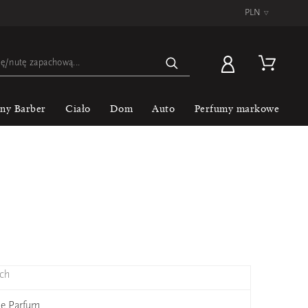
PLN
▿
lny Barber
Ciało
Dom
Auto
Perfumy markowe
ch
 Le Parfum
Giv