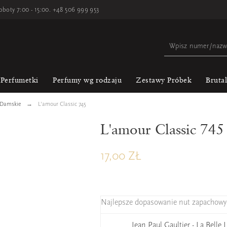
oboty 7:00 - 15:00.
+48 506 999 953
Perfumetki
Perfumy wg rodzaju
Zestawy Próbek
Bruta
 Damskie
L'amour Classic 745
L'amour Classic 745
17,00 ZŁ
Najlepsze dopasowanie nut zapachowy
Jean Paul Gaultier - La Belle