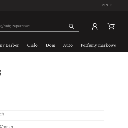
PLN
▿
lny Barber
Ciało
Dom
Auto
Perfumy markowe
8
ch
i Woman
Y.S