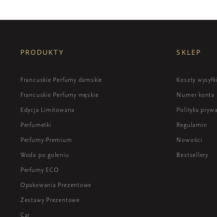
PRODUKTY
SKLEP
Francuskie Perfumy damskie
Koszty wysyłk
Francuskie Perfumy męskie
Numer konta
Edycja Limitowana
Polityka pryw
Perfumetki
Regulamin
Perfumy Premium
Nowości
Woda po goleniu
Bestsellery
Perfumy ECO
Opakowania Prezentowe
Zestawy Prezentowe
Car