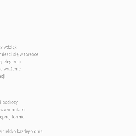
cy wdzięk
mieści się w torebce
j elegancji
ne wrażenie
cji
i podróży
cowymi nutami
ępnej formie
e
zicielsko każdego dnia