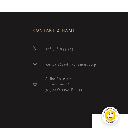
KONTAKT Z NAMI
+48 506 999 953
kontakt@perfumyfrancuskie.pl
Allibo Sp. z o.o.
ul. Składowa 1
32-300 Olkusz, Polska