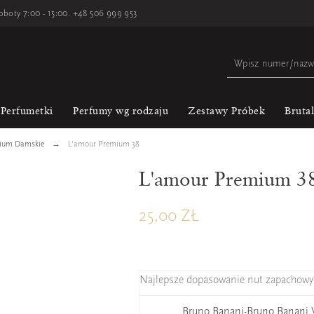
oboty 7:00 - 15:00.
+48 506 999 953
Perfumetki
Perfumy wg rodzaju
Zestawy Próbek
Bruta
mium Damskie
L'amour Premium 38
L'amour Premium 3
25,00 ZŁ
Najlepsze dopasowanie nut zapachowy
Bruno Banani-Bruno Banan