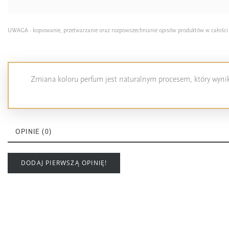
UWAGA - kopiowanie, przetwarzanie oraz rozpowszechnianie opisów produktów w całości lub
Zmiana koloru perfum jest naturalnym procesem, który wynika
OPINIE (0)
DODAJ PIERWSZĄ OPINIĘ!