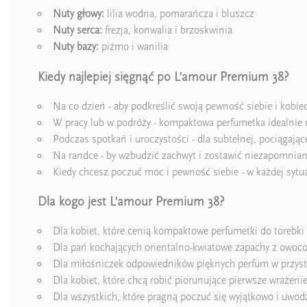
Nuty głowy:
lilia wodna, pomarańcza i bluszcz
Nuty serca:
frezja, konwalia i brzoskwinia
Nuty bazy:
piżmo i wanilia
Kiedy najlepiej sięgnąć po L’amour Premium 38?
Na co dzień - aby podkreślić swoją pewność siebie i kobie
W pracy lub w podróży - kompaktowa perfumetka idealnie 
Podczas spotkań i uroczystości - dla subtelnej, pociągające
Na randce - by wzbudzić zachwyt i zostawić niezapomnia
Kiedy chcesz poczuć moc i pewność siebie - w każdej sytua
Dla kogo jest L’amour Premium 38?
Dla kobiet, które cenią kompaktowe perfumetki do torebki 
Dla pań kochających orientalno-kwiatowe zapachy z owo
Dla miłośniczek odpowiedników pięknych perfum w przyst
Dla kobiet, które chcą robić piorunujące pierwsze wrażeni
Dla wszystkich, które pragną poczuć się wyjątkowo i uwod