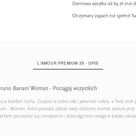
Darmowa wysyłka od 69 zł (nie 
Otrzymany zapach nie spełnił Tw
L'AMOUR PREMIUM 38 - OPIS
Bruno Banani Woman - Pociągaj wszystkich
22%
 w każdym ruchu. Czujesz w sobie siłę i pewność siebie, a Twój urok 
 - Woman, która pozwala zabrać swój ulubiony aromat zawsze przy so
em poczujesz się nieodparcie i przyciągniesz uwagę w każdej sytuac
5906826251747