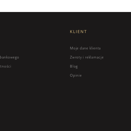
KLIENT
i
Moje dane klienta
 bankowego
Zwroty i reklamacje
atności
Blog
Opinie