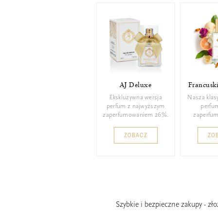
AJ Deluxe
Francusk
Ekskluzywna wersja
Nasza klas
perfum z najwyższym
perfu
zaperfumowaniem 26%.
zaperfu
ZOBACZ
ZO
Szybkie i bezpieczne zakupy - zł