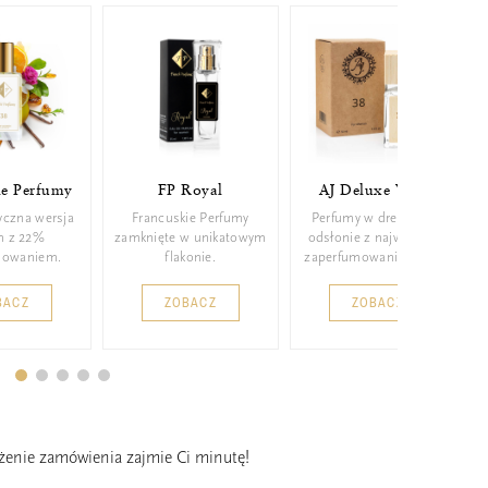
ie Perfumy
FP Royal
AJ Deluxe Wood
yczna wersja
Francuskie Perfumy
Perfumy w drewnianej
m z 22%
zamknięte w unikatowym
odsłonie z najwyższym
mowaniem.
flakonie.
zaperfumowaniem 26%.
BACZ
ZOBACZ
ZOBACZ
ożenie zamówienia zajmie Ci minutę!