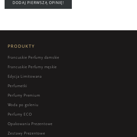
DODAJ PIERWSZĄ OPINIĘ!
PRODUKTY
Francuskie Perfumy damskie
Francuskie Perfumy męskie
Edycja Limitowana
Perfumetki
Perfumy Premium
Woda po goleniu
Perfumy ECO
Opakowania Prezentowe
Zestawy Prezentowe