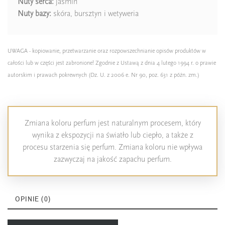
Nuty serca:
jaśmin
Nuty bazy:
skóra, bursztyn i wetyweria
UWAGA - kopiowanie, przetwarzanie oraz rozpowszechnianie opisów produktów w
całości lub w części jest zabronione! Zgodnie z Ustawą z dnia 4 lutego 1994 r. o prawie
autorskim i prawach pokrewnych (Dz. U. z 2006 e. Nr 90, poz. 631 z późn. zm.)
Zmiana koloru perfum jest naturalnym procesem, który
wynika z ekspozycji na światło lub ciepło, a także z
procesu starzenia się perfum. Zmiana koloru nie wpływa
zazwyczaj na jakość zapachu perfum.
OPINIE (0)