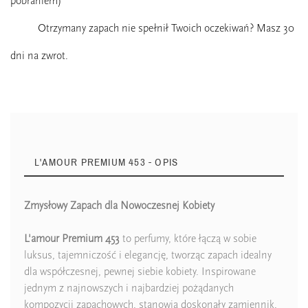
pobraniem)
Otrzymany zapach nie spełnił Twoich oczekiwań? Masz 30
dni na zwrot.
L'AMOUR PREMIUM 453 - OPIS
Zmysłowy Zapach dla Nowoczesnej Kobiety
Zaperfumowanie
22%
L'amour Premium 453
to perfumy, które łączą w sobie
luksus, tajemniczość i elegancję, tworząc zapach idealny
dla współczesnej, pewnej siebie kobiety. Inspirowane
jednym z najnowszych i najbardziej pożądanych
Ean13
5906826253109
kompozycji zapachowych, stanowią doskonały zamiennik,