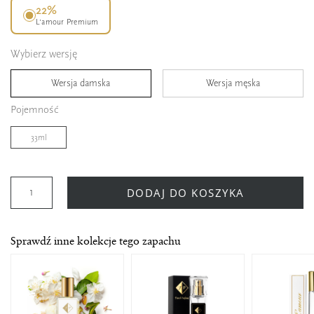
22%
L’amour Premium
Wybierz wersję
Wersja damska
Wersja męska
Pojemność
33ml
DODAJ DO KOSZYKA
Sprawdź inne kolekcje tego zapachu