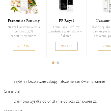
Francuskie Perfumy
FP Royal
L'amour 
Nasza klasyczna wersja
Francuskie Perfumy
Wysokiej jako
perfum z 22%
zamknięte w unikatowym
zamknięte w 
zaperfumowaniem.
flakonie.
klasycznej p
ZOBACZ
ZOBACZ
ZOB
Szybkie i bezpieczne zakupy - złożenie zamówienia zajmie
Ci minutę!
Darmowa wysyłka od 69 zł (nie dotyczy zamówień za