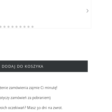
25,
Ide
Prz
DODAJ DO KOSZYKA
ożenie zamówienia zajmie Ci minutę!
dotyczy zamówień za pobraniem)
oich oczekiwań? Masz 30 dni na zwrot.