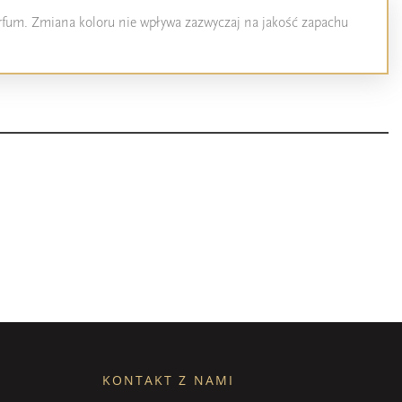
perfum. Zmiana koloru nie wpływa zazwyczaj na jakość zapachu
KONTAKT Z NAMI