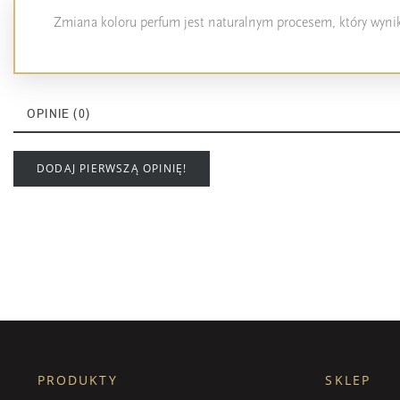
Zmiana koloru perfum jest naturalnym procesem, który wynika
OPINIE (0)
DODAJ PIERWSZĄ OPINIĘ!
PRODUKTY
SKLEP