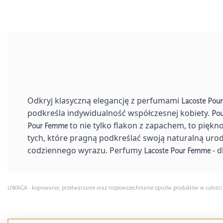
Odkryj klasyczną elegancję z perfumami
Lacoste Pou
podkreśla indywidualność współczesnej kobiety.
Po
to nie tylko flakon z zapachem, to piękn
Pour Femme
tych, które pragną podkreślać swoją naturalną urodę
codziennego wyrazu. Perfumy
- d
Lacoste Pour Femme
UWAGA - kopiowanie, przetwarzanie oraz rozpowszechnianie opisów produktów w całości lub