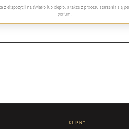
 z ekspozycji na światło lub ciepło, a także z procesu starzenia się 
perfum.
KLIENT