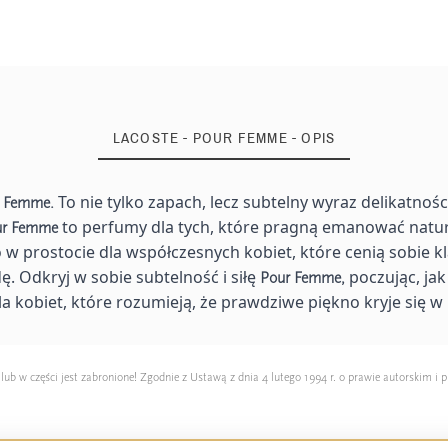
LACOSTE - POUR FEMME - OPIS
To nie tylko zapach, lecz subtelny wyraz delikatnośc
r Femme.
to perfumy dla tych, które pragną emanować natu
ur Femme
o w prostocie dla współczesnych kobiet, które cenią sobie k
. Odkryj w sobie subtelność i siłę
poczując, ja
Pour Femme,
la kobiet, które rozumieją, że prawdziwe piękno kryje się w 
 w części jest zabronione! Zgodnie z Ustawą z dnia 4 lutego 1994 r. o prawie autorskim i p