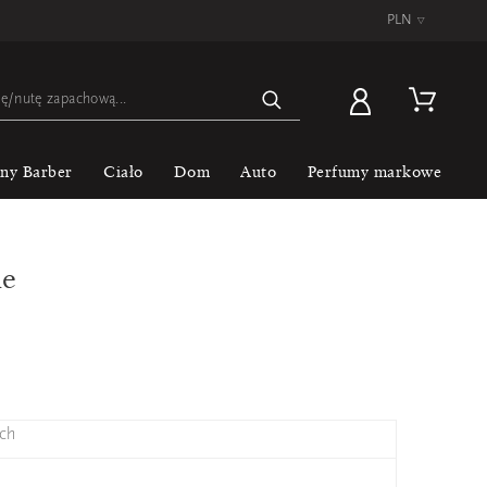
PLN
▿
lny Barber
Ciało
Dom
Auto
Perfumy markowe
me
ch
L'