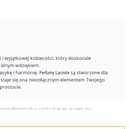
i i wyjątkowej kobiecości, który doskonale
ralnym wdziękiem.
lasykę i harmonię.
są stworzone dla
Perfumy Lacoste
k staje się ona nieodłącznym elementem Twojego
prostocie.
rawach pokrewnych (Dz. U. z 2006 e. Nr 90, poz. 631 z późn. zm.)