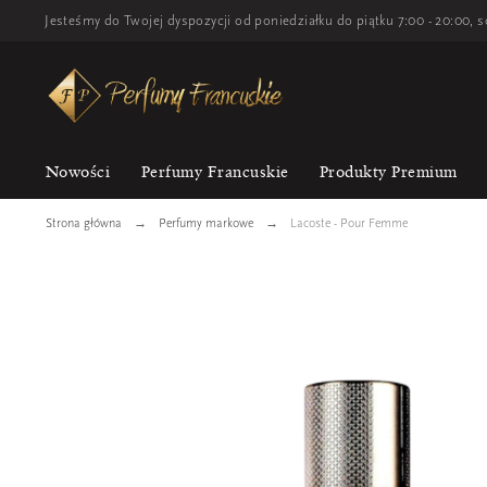
Jesteśmy do Twojej dyspozycji od poniedziałku do piątku 7:00 - 20:00, s
Nowości
Perfumy Francuskie
Produkty Premium
Strona główna
Perfumy markowe
Lacoste - Pour Femme