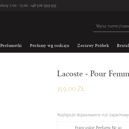
oboty 7:00 - 15:00.
+48 506 999 953
Perfumetki
Perfumy wg rodzaju
Zestawy Próbek
Bruta
Lacoste - Pour Fem
359,00 ZŁ
Najlepsze dopasowanie nut zapachowy
Francuskie Perfumy Nr 91