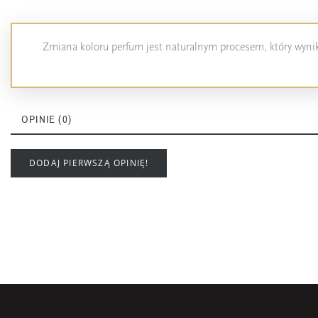
Zmiana koloru perfum jest naturalnym procesem, który wynika
OPINIE (0)
DODAJ PIERWSZĄ OPINIĘ!