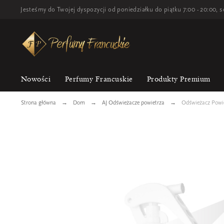
Jesteśmy do Twojej dyspozycji od poniedziałku do piątku 7:00 - 20:00, s
Nowości
Perfumy Francuskie
Produkty Premium
Strona główna
Dom
AJ Odświeżacze powietrza
Odświeżacz Powie