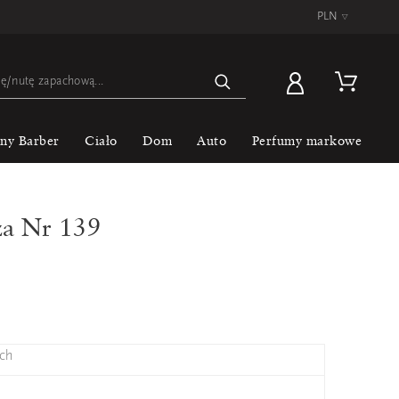
PLN
▿
lny Barber
Ciało
Dom
Auto
Perfumy markowe
za Nr 139
ch
Jea