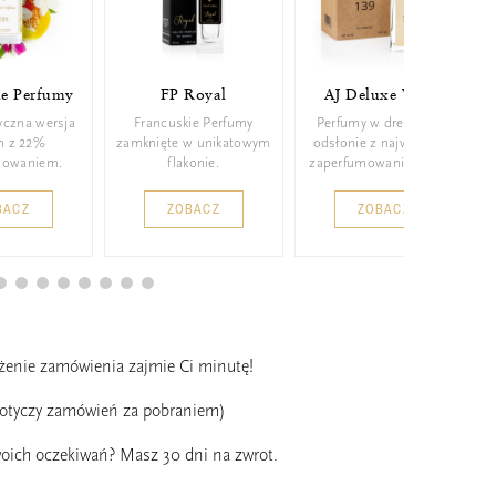
ie Perfumy
FP Royal
AJ Deluxe Wood
yczna wersja
Francuskie Perfumy
Perfumy w drewnianej
m z 22%
zamknięte w unikatowym
odsłonie z najwyższym
mowaniem.
flakonie.
zaperfumowaniem 26%.
BACZ
ZOBACZ
ZOBACZ
ożenie zamówienia zajmie Ci minutę!
dotyczy zamówień za pobraniem)
oich oczekiwań? Masz 30 dni na zwrot.