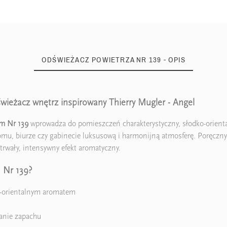
ODŚWIEŻACZ POWIETRZA NR 139 - OPIS
wieżacz wnętrz inspirowany Thierry Mugler - Angel
5906826296687
um Nr 139
wprowadza do pomieszczeń charakterystyczny, słodko-orienta
omu, biurze czy gabinecie luksusową i harmonijną atmosferę. Poręczny
rwały, intensywny efekt aromatyczny.
 Nr 139?
o-orientalnym aromatem
ianie zapachu