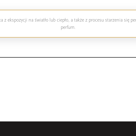
 z ekspozycji na światło lub ciepło, a także z procesu starzenia się 
perfum.