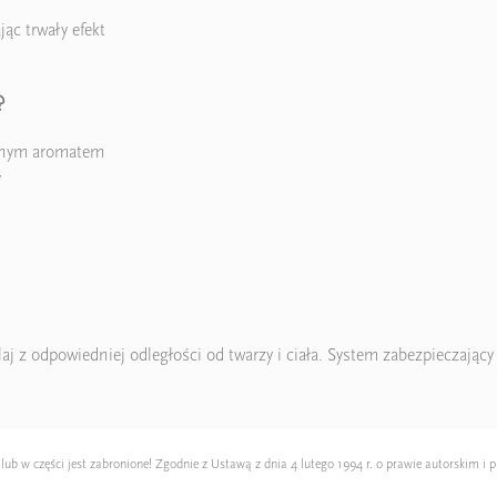
ąc trwały efekt
?
emnym aromatem
y
laj z odpowiedniej odległości od twarzy i ciała. System zabezpieczają
 w części jest zabronione! Zgodnie z Ustawą z dnia 4 lutego 1994 r. o prawie autorskim i p