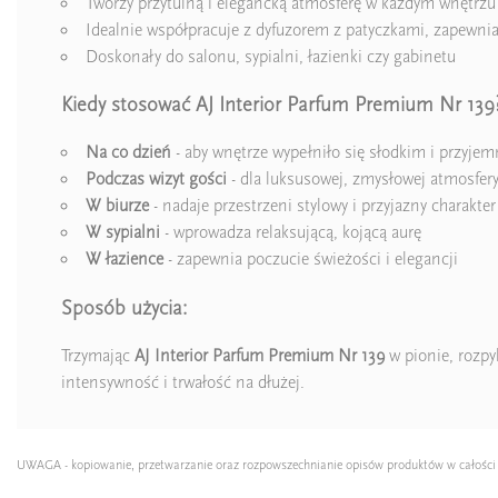
Tworzy przytulną i elegancką atmosferę w każdym wnętrzu
Idealnie współpracuje z dyfuzorem z patyczkami, zapewniaj
Doskonały do salonu, sypialni, łazienki czy gabinetu
Kiedy stosować AJ Interior Parfum Premium Nr 139
Na co dzień
- aby wnętrze wypełniło się słodkim i przyj
Podczas wizyt gości
- dla luksusowej, zmysłowej atmosfer
W biurze
- nadaje przestrzeni stylowy i przyjazny charakter
W sypialni
- wprowadza relaksującą, kojącą aurę
W łazience
- zapewnia poczucie świeżości i elegancji
Sposób użycia:
Trzymając
AJ Interior Parfum Premium Nr 139
w pionie, rozpy
intensywność i trwałość na dłużej.
UWAGA - kopiowanie, przetwarzanie oraz rozpowszechnianie opisów produktów w całości lub