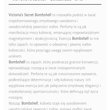
Victoria's Secret Bombshell
to niezwykła podróż w świat
niepohamowanego zmysłowego uwodzenia i
uwodzicielskiej pewności siebie. Perfumy te są jak
manifestacja mocy kobiecej, emanującej niepowtarzalnym
magnetyzmem i atrakcyjnością. Esencja
Bombshell
to nie
tylko zapach, to opowieść o odważnej i pewnej siebie
kobiecości, która przyciąga uwagę swoim wyjątkowym
urokiem.
Bombshell
to zapach, który przekracza granice konwencji,
wprowadzając noszącą w świat niezapomnianych
doświadczeń. Perfumy te są jak nieustraszone wyzwanie,
podkreślające determinację i siłę kobiecej natury. Ich
wyjątkowa esencja jest jak połączenie zmysłowej elegancji i
nieokiełznanej spontaniczności, które definiują styl życia
noszącej.
Nosząc
Bombshell
, kobieta staje się uosobieniem
uwodzicielskiej pewności siebie, gotowa podbić świat