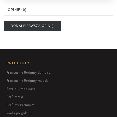
OPINIE (0)
DODAJ PIERWSZĄ OPINIĘ!
PRODUKTY
Francuskie Perfumy damskie
Francuskie Perfumy męskie
Edycja Limitowana
Perfumetki
Perfumy Premium
Woda po goleniu