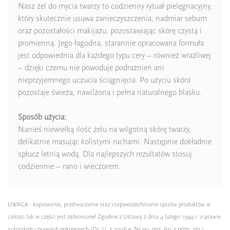
Nasz żel do mycia twarzy to codzienny rytuał pielęgnacyjny,
który skutecznie usuwa zanieczyszczenia, nadmiar sebum
Ean13
5906826298223
oraz pozostałości makijażu, pozostawiając skórę czystą i
promienną. Jego łagodna, starannie opracowana formuła
jest odpowiednia dla każdego typu cery – również wrażliwej
– dzięki czemu nie powoduje podrażnień ani
nieprzyjemnego uczucia ściągnięcia. Po użyciu skóra
pozostaje świeża, nawilżona i pełna naturalnego blasku.
Sposób użycia:
Nanieś niewielką ilość żelu na wilgotną skórę twarzy,
delikatnie masując kolistymi ruchami. Następnie dokładnie
spłucz letnią wodą. Dla najlepszych rezultatów stosuj
codziennie – rano i wieczorem.
UWAGA - kopiowanie, przetwarzanie oraz rozpowszechnianie opisów produktów w
całości lub w części jest zabronione! Zgodnie z Ustawą z dnia 4 lutego 1994 r. o prawie
autorskim i prawach pokrewnych (Dz. U. z 2006 e. Nr 90, poz. 631 z późn. zm.)