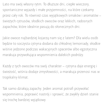
Lato ma swój własny rytm. To dłuższe dni, ciepłe wieczory,
spontaniczne wyjazdy i małe przyjemności, na które czekamy
przez cały rok. To również czas wyjątkowych smaków i aromatów –
świeżych cytrusów, słodkich owoców oraz lekkich, radosnych
zapachów, które idealnie pasują do słonecznych dni.
Jakie owoce najbardziej kojarzą nam się z latem? Dla wielu osób
będzie to soczysta cytryna dodana do chłodnej lemoniady, słodkie
wiśnie jedzone podczas wakacyjnych spacerów albo egzotyczna
marakuja przywołująca wspomnienia dalekich podróży.
Każdy z tych owoców ma swój charakter – cytryna daje energię i
świeżość, wiśnia dodaje zmysłowości, a marakuja przenosi nas w
tropikalny klimat.
Tak samo działają zapachy. Jeden aromat potrafi przywołać
wspomnienia, poprawić nastrój i sprawić, że zwykły dzień stanie
się trochę bardziej wyjątkowy.