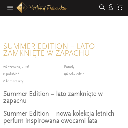
SUMMER EDITION – LATO
ZAMKNIĘTE W ZAPACHU
26 czerwca, 2026
Porady
0
polubień
96 odwiedzin
0 komentarzy
Summer Edition – lato zamknięte w
zapachu
Summer Edition – nowa kolekcja letnich
perfum inspirowana owocami lata