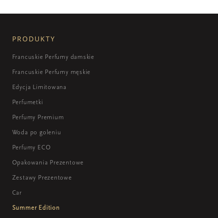
PRODUKTY
Francuskie Perfumy damskie
Francuskie Perfumy męskie
Edycja Limitowana
Perfumetki
Perfumy Premium
Woda po goleniu
Perfumy ECO
Opakowania Prezentowe
Zestawy Prezentowe
Car
Summer Edition