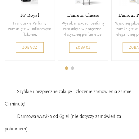
FP Royal
L'amour Classic
L'amour 
Francuskie Perfumy
Wysokiej jakości perfumy
Wysokiej jako
zamknięte w unikatowym
zamknięte w poręcznej,
zamknięte w 
flakonie.
klasycznej perfumetce.
eleganckiej 
ZOBACZ
ZOBACZ
ZOB
Szybkie i bezpieczne zakupy - złożenie zamówienia zajmie
Ci minutę!
Darmowa wysyłka od 69 zł (nie dotyczy zamówień za
pobraniem)