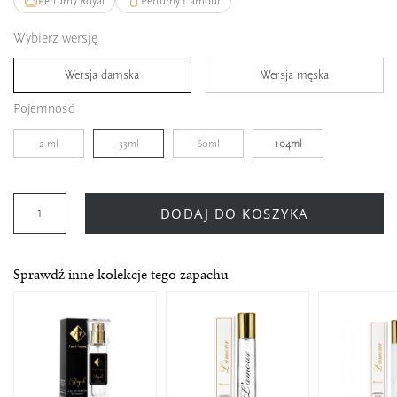
Perfumy Royal
Perfumy L'amour
Wybierz wersję
Wersja damska
Wersja męska
Pojemność
2 ml
33ml
60ml
104ml
DODAJ DO KOSZYKA
Sprawdź inne kolekcje tego zapachu