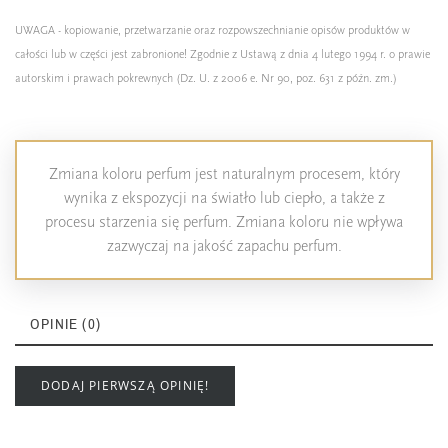
UWAGA - kopiowanie, przetwarzanie oraz rozpowszechnianie opisów produktów w
całości lub w części jest zabronione! Zgodnie z Ustawą z dnia 4 lutego 1994 r. o prawie
autorskim i prawach pokrewnych (Dz. U. z 2006 e. Nr 90, poz. 631 z późn. zm.)
Zmiana koloru perfum jest naturalnym procesem, który
wynika z ekspozycji na światło lub ciepło, a także z
procesu starzenia się perfum. Zmiana koloru nie wpływa
zazwyczaj na jakość zapachu perfum.
OPINIE (0)
DODAJ PIERWSZĄ OPINIĘ!