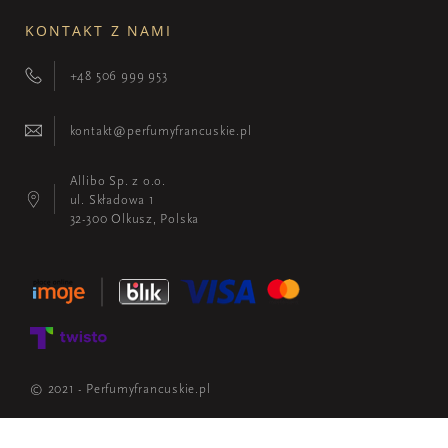
KONTAKT Z NAMI
+48 506 999 953
kontakt@perfumyfrancuskie.pl
Allibo Sp. z o.o.
ul. Składowa 1
32-300 Olkusz, Polska
© 2021 - Perfumyfrancuskie.pl