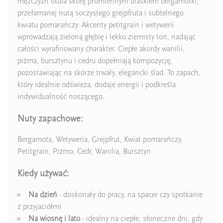
mężczyzn otula skórę promiennym blaskiem bergamotki,
przełamanej nutą soczystego grejpfruta i subtelnego
kwiatu pomarańczy. Akcenty petitgrain i wetywerii
wprowadzają zieloną głębię i lekko ziemisty ton, nadając
całości wyrafinowany charakter. Ciepłe akordy wanilii,
piżma, bursztynu i cedru dopełniają kompozycję,
pozostawiając na skórze trwały, elegancki ślad. To zapach,
który idealnie odświeża, dodaje energii i podkreśla
indywidualność noszącego.
Nuty zapachowe:
Bergamota, Wetyweria, Grejpfrut, Kwiat pomarańczy,
Petitgrain, Piżmo, Cedr, Wanilia, Bursztyn
Kiedy używać:
Na dzień
- doskonały do pracy, na spacer czy spotkanie
z przyjaciółmi
Na wiosnę i lato
- idealny na ciepłe, słoneczne dni, gdy