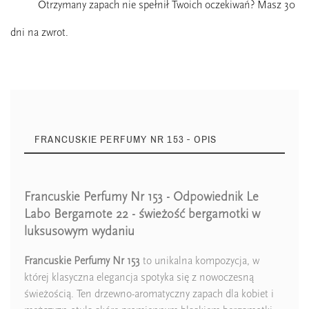
Otrzymany zapach nie spełnił Twoich oczekiwań? Masz 30
dni na zwrot.
FRANCUSKIE PERFUMY NR 153 - OPIS
Francuskie Perfumy Nr 153 - Odpowiednik Le
Zaperfumowanie
22%
Labo Bergamote 22 - świeżość bergamotki w
luksusowym wydaniu
Francuskie Perfumy Nr 153
to unikalna kompozycja, w
której klasyczna elegancja spotyka się z nowoczesną
Ean13
5906826203722
świeżością. Ten drzewno-aromatyczny zapach dla kobiet i