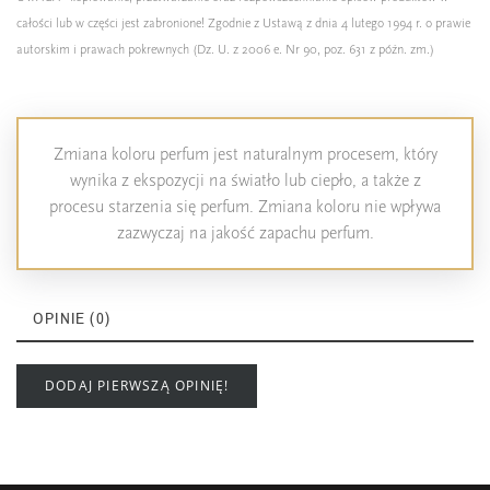
całości lub w części jest zabronione! Zgodnie z Ustawą z dnia 4 lutego 1994 r. o prawie
autorskim i prawach pokrewnych (Dz. U. z 2006 e. Nr 90, poz. 631 z późn. zm.)
Zmiana koloru perfum jest naturalnym procesem, który
wynika z ekspozycji na światło lub ciepło, a także z
procesu starzenia się perfum. Zmiana koloru nie wpływa
zazwyczaj na jakość zapachu perfum.
OPINIE (0)
DODAJ PIERWSZĄ OPINIĘ!