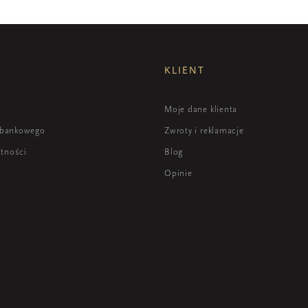
KLIENT
i
Moje dane klienta
 bankowego
Zwroty i reklamacje
atności
Blog
Opinie