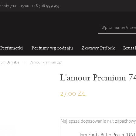
oboty 7:00 - 15:00.
+48 506 999 953
Perfumetki
Perfumy wg rodzaju
Zestawy Próbek
Bruta
mium Damskie
L'amour Premium 747
L'amour Premium 7
27,00 ZŁ
Najlepsze dopasowanie nut zapachowy
Tom Ford - Bitter Peach (UN