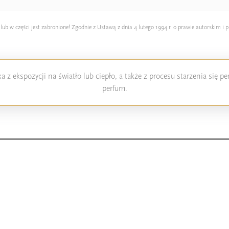
5906826255066
 w części jest zabronione! Zgodnie z Ustawą z dnia 4 lutego 1994 r. o prawie autorskim i p
 z ekspozycji na światło lub ciepło, a także z procesu starzenia się 
perfum.