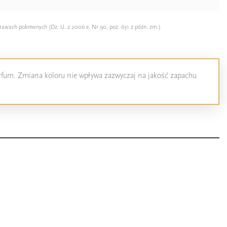
rawach pokrewnych (Dz. U. z 2006 e. Nr 90, poz. 631 z późn. zm.)
perfum. Zmiana koloru nie wpływa zazwyczaj na jakość zapachu