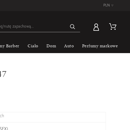
PLN
▿
lny Barber
Ciało
Dom
Auto
Perfumy markowe
47
ch
ISEX)