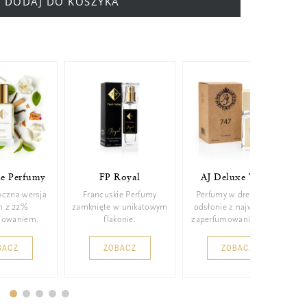
DODAJ DO KOSZYKA
ie Perfumy
FP Royal
AJ Deluxe Wood
yczna wersja
Francuskie Perfumy
Perfumy w drewnianej
m z 22%
zamknięte w unikatowym
odsłonie z najwyższym
mowaniem.
flakonie.
zaperfumowaniem 26%.
BACZ
ZOBACZ
ZOBACZ