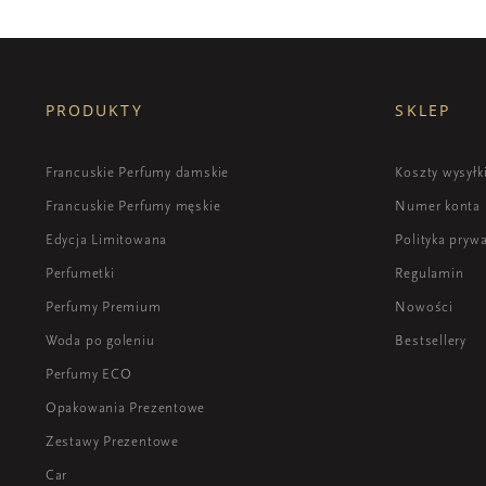
PRODUKTY
SKLEP
Francuskie Perfumy damskie
Koszty wysyłk
Francuskie Perfumy męskie
Numer konta
Edycja Limitowana
Polityka pryw
Perfumetki
Regulamin
Perfumy Premium
Nowości
Woda po goleniu
Bestsellery
Perfumy ECO
Opakowania Prezentowe
Zestawy Prezentowe
Car