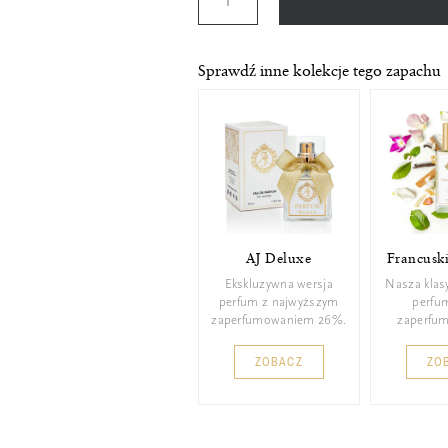
Sprawdź inne kolekcje tego zapachu
AJ Deluxe
Francusk
Ekskluzywna wersja
Nasza klas
perfum z najwyższym
perfu
zaperfumowaniem 26%.
zaperfu
ZOBACZ
ZO