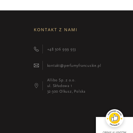
KONTAKT Z NAMI
+48 506 999 953
kontakt@perfumyfrancuskie.pl
Allibo Sp. z o.o.
ul. Składowa 1
32-300 Olkusz, Polska
OPINIE KLIENTÓW