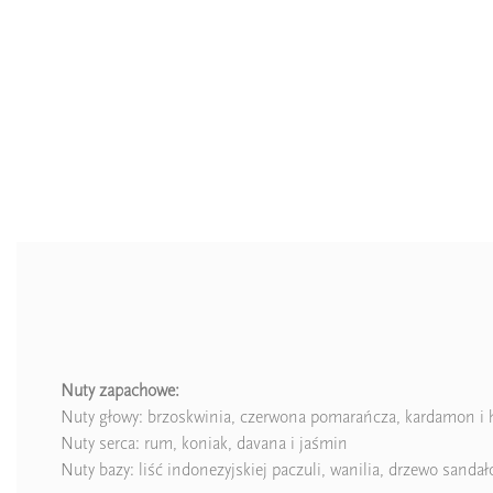
Nuty zapachowe:
Nuty głowy: brzoskwinia, czerwona pomarańcza, kardamon i h
Zaperfumowanie
Nuty serca: rum, koniak, davana i jaśmin
Nuty bazy: liść indonezyjskiej paczuli, wanilia, drzewo sand