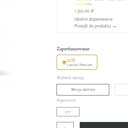
1.550,00 zł
Idealne dopasowanie
Przejdź do produktu →
Zaperfumowanie
22%
L’amour Premium
Wybierz wersję
Wersja damska
Pojemność
33ml