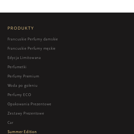
PRODUKTY
Francuskie Perfumy damskie
Francuskie Perfumy męskie
Edycja Limitowana
Perfumetki
Perfumy Premium
Woda po goleniu
Perfumy ECO
Opakowania Prezentowe
Zestawy Prezentowe
Car
Summer Edition