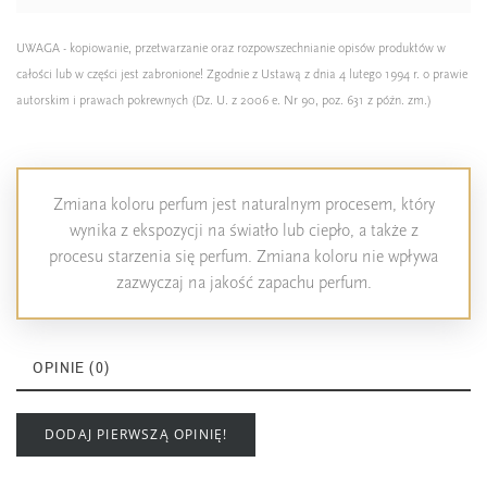
UWAGA - kopiowanie, przetwarzanie oraz rozpowszechnianie opisów produktów w
całości lub w części jest zabronione! Zgodnie z Ustawą z dnia 4 lutego 1994 r. o prawie
autorskim i prawach pokrewnych (Dz. U. z 2006 e. Nr 90, poz. 631 z późn. zm.)
Zmiana koloru perfum jest naturalnym procesem, który
wynika z ekspozycji na światło lub ciepło, a także z
procesu starzenia się perfum. Zmiana koloru nie wpływa
zazwyczaj na jakość zapachu perfum.
OPINIE (0)
DODAJ PIERWSZĄ OPINIĘ!