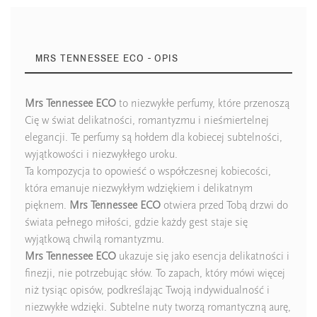
MRS TENNESSEE ECO - OPIS
Mrs Tennessee ECO
to niezwykłe perfumy, które przenoszą
Cię w świat delikatności, romantyzmu i nieśmiertelnej
Ean13
5903689149761
elegancji. Te perfumy są hołdem dla kobiecej subtelności,
wyjątkowości i niezwykłego uroku.
Ta kompozycja to opowieść o współczesnej kobiecości,
która emanuje niezwykłym wdziękiem i delikatnym
pięknem.
Mrs Tennessee ECO
otwiera przed Tobą drzwi do
świata pełnego miłości, gdzie każdy gest staje się
wyjątkową chwilą romantyzmu.
Mrs Tennessee ECO
ukazuje się jako esencja delikatności i
finezji, nie potrzebując słów. To zapach, który mówi więcej
niż tysiąc opisów, podkreślając Twoją indywidualność i
niezwykłe wdzięki. Subtelne nuty tworzą romantyczną aurę,