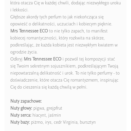
która otacza Cię w każdej chwili, dodając niezwykłego uroku
i lekkości.
Głębsze akordy tych perfum to jak niekończąca się
opowieść o delikatności, uczuciach i kobiecym pięknie.
Mrs Tennessee ECO
to nie tylko zapach, to manifest
kobiecej romantyczności, który rozkwita na skórze,
podkreślając, że każda kobieta jest niezwykłym kwiatem w
ogrodzie życia.
Odkryj
Mrs Tennessee ECO
i pozwól tej kompozycji stać
się Twoim sekretnym sojusznikiem, podkreślającym Twoją
niepowtarzalną delikatność i urok. To nie tylko perfumy - to
doświadczenie, które otacza Cię romantyzmem, inspirując
Cię do cieszenia się każdą chwilą w pełni.
Nuty zapachowe:
Nuty głowy:
pigwa, grejpfrut
Nuty serca:
hiacynt, jaśmin
Nuty bazy:
piżmo, irys, cedr Virginia, bursztyn