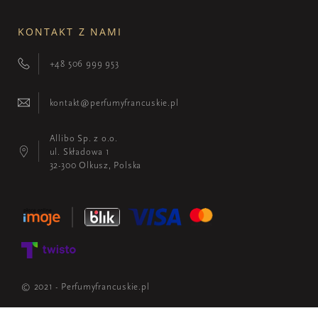
KONTAKT Z NAMI
+48 506 999 953
kontakt@perfumyfrancuskie.pl
Allibo Sp. z o.o.
ul. Składowa 1
32-300 Olkusz, Polska
© 2021 - Perfumyfrancuskie.pl